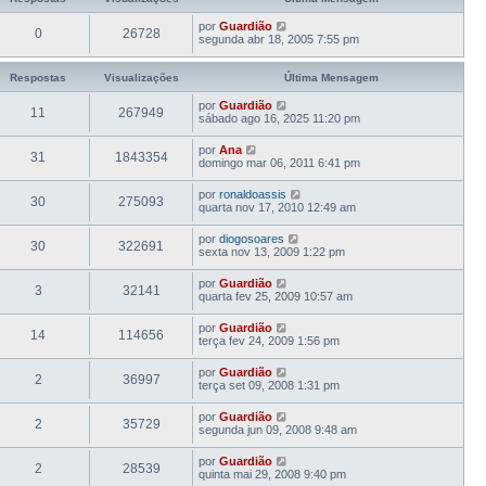
t
i
por
Guardião
m
0
26728
segunda abr 18, 2005 7:55 pm
a
M
e
Respostas
Visualizações
Última Mensagem
n
s
a
por
Guardião
11
267949
g
sábado ago 16, 2025 11:20 pm
e
m
por
Ana
31
1843354
domingo mar 06, 2011 6:41 pm
por
ronaldoassis
30
275093
quarta nov 17, 2010 12:49 am
por
diogosoares
30
322691
sexta nov 13, 2009 1:22 pm
por
Guardião
3
32141
quarta fev 25, 2009 10:57 am
por
Guardião
14
114656
terça fev 24, 2009 1:56 pm
por
Guardião
2
36997
terça set 09, 2008 1:31 pm
por
Guardião
2
35729
segunda jun 09, 2008 9:48 am
por
Guardião
2
28539
quinta mai 29, 2008 9:40 pm