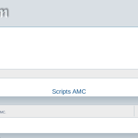
Scripts AMC
AMC.
da
s