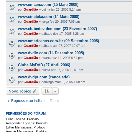
www.emcena.com (15 Maio 2008)
por
Guardião
»
quinta jan 26, 2006 5:14 pm
www.cineteka.com (14 Maio 2008)
por
Guardião
»
terça fev 20, 2007 7:05 pm
www.clubedevideo.com (23 Fevereiro 2007)
por
Guardião
»
sábado dez 17, 2005 8:28 pm
www.americanas.com.br (09 Setembro 2008)
por
Guardião
»
sábado abr 07, 2007 12:07 am
www.dvdlx.com (14 Dezembro 2005)
por
Guardião
»
quarta dez 14, 2005 8:54 pm
Clube MyDVD (27 Abril 2006)
por
Guardião
»
quinta abr 27, 2006 12:01 am
www.dvdpt.com (cancelado)
por
Guardião
»
domingo mai 01, 2005 1:08 am
Novo Tópico
Regressar ao índice do fórum
PERMISSÕES DO FÓRUM
Criar Tópicos: Proibido
Responder Tópicos: Proibido
Editar Mensagens: Proibido
Apagar Mensagens: Proibido