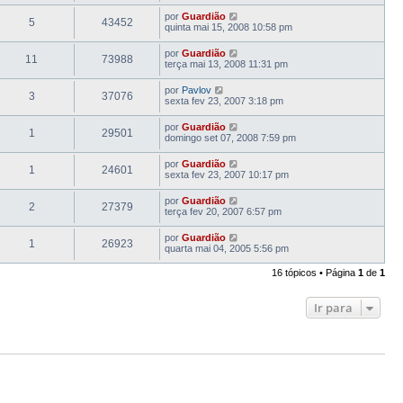
por
Guardião
5
43452
quinta mai 15, 2008 10:58 pm
por
Guardião
11
73988
terça mai 13, 2008 11:31 pm
por
Pavlov
3
37076
sexta fev 23, 2007 3:18 pm
por
Guardião
1
29501
domingo set 07, 2008 7:59 pm
por
Guardião
1
24601
sexta fev 23, 2007 10:17 pm
por
Guardião
2
27379
terça fev 20, 2007 6:57 pm
por
Guardião
1
26923
quarta mai 04, 2005 5:56 pm
16 tópicos • Página
1
de
1
Ir para