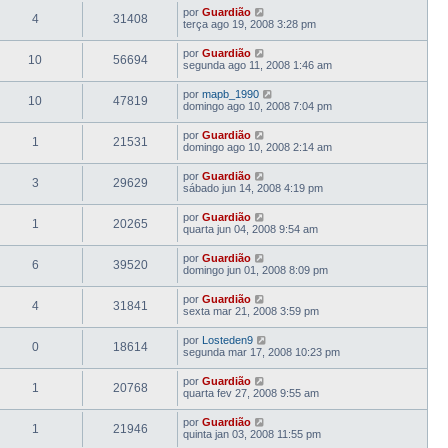
por
Guardião
4
31408
terça ago 19, 2008 3:28 pm
por
Guardião
10
56694
segunda ago 11, 2008 1:46 am
por
mapb_1990
10
47819
domingo ago 10, 2008 7:04 pm
por
Guardião
1
21531
domingo ago 10, 2008 2:14 am
por
Guardião
3
29629
sábado jun 14, 2008 4:19 pm
por
Guardião
1
20265
quarta jun 04, 2008 9:54 am
por
Guardião
6
39520
domingo jun 01, 2008 8:09 pm
por
Guardião
4
31841
sexta mar 21, 2008 3:59 pm
por
Losteden9
0
18614
segunda mar 17, 2008 10:23 pm
por
Guardião
1
20768
quarta fev 27, 2008 9:55 am
por
Guardião
1
21946
quinta jan 03, 2008 11:55 pm