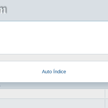
Auto Índice
da
s