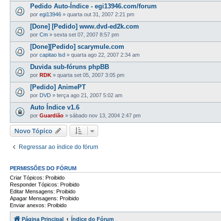
Pedido Auto-Índice - egi13946.com/forum
por
egi13946
»
quarta out 31, 2007 2:21 pm
[Done] [Pedido] www.dvd-ed2k.com
por
Cm
»
sexta set 07, 2007 8:57 pm
[Done][Pedido] scarymule.com
por
capitao lsd
»
quarta ago 22, 2007 2:34 am
Duvida sub-fóruns phpBB
por
RDK
»
quarta set 05, 2007 3:05 pm
[Pedido] AnimePT
por
DVD
»
terça ago 21, 2007 5:02 am
Auto Índice v1.6
por
Guardião
»
sábado nov 13, 2004 2:47 pm
Novo Tópico
Regressar ao índice do fórum
PERMISSÕES DO FÓRUM
Criar Tópicos: Proibido
Responder Tópicos: Proibido
Editar Mensagens: Proibido
Apagar Mensagens: Proibido
Enviar anexos: Proibido
Página Principal
Índice do Fórum