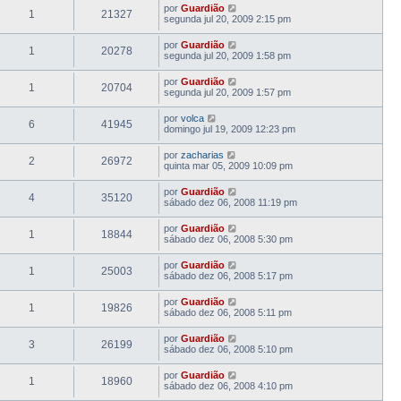
por
Guardião
1
21327
segunda jul 20, 2009 2:15 pm
por
Guardião
1
20278
segunda jul 20, 2009 1:58 pm
por
Guardião
1
20704
segunda jul 20, 2009 1:57 pm
por
volca
6
41945
domingo jul 19, 2009 12:23 pm
por
zacharias
2
26972
quinta mar 05, 2009 10:09 pm
por
Guardião
4
35120
sábado dez 06, 2008 11:19 pm
por
Guardião
1
18844
sábado dez 06, 2008 5:30 pm
por
Guardião
1
25003
sábado dez 06, 2008 5:17 pm
por
Guardião
1
19826
sábado dez 06, 2008 5:11 pm
por
Guardião
3
26199
sábado dez 06, 2008 5:10 pm
por
Guardião
1
18960
sábado dez 06, 2008 4:10 pm