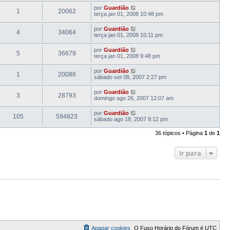
por
Guardião
1
20062
terça jan 01, 2008 10:48 pm
por
Guardião
4
34064
terça jan 01, 2008 10:11 pm
por
Guardião
5
36679
terça jan 01, 2008 9:48 pm
por
Guardião
1
20086
sábado set 08, 2007 2:27 pm
por
Guardião
3
28793
domingo ago 26, 2007 12:07 am
por
Guardião
105
594823
sábado ago 18, 2007 8:12 pm
36 tópicos • Página
1
de
1
Ir para
Apagar cookies
O Fuso Horário do Fórum é
UTC