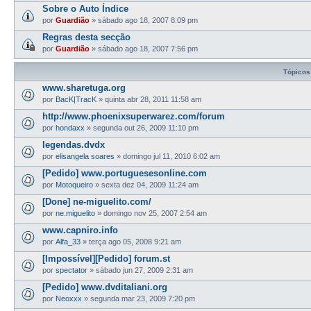
Sobre o Auto Índice
por
Guardião
»
sábado ago 18, 2007 8:09 pm
Regras desta secção
por
Guardião
»
sábado ago 18, 2007 7:56 pm
Tópicos
www.sharetuga.org
por
BacK|TracK
»
quinta abr 28, 2011 11:58 am
http://www.phoenixsuperwarez.com/forum
por
hondaxx
»
segunda out 26, 2009 11:10 pm
legendas.dvdx
por
elisangela soares
»
domingo jul 11, 2010 6:02 am
[Pedido] www.portuguesesonline.com
por
Motoqueiro
»
sexta dez 04, 2009 11:24 am
[Done] ne-miguelito.com/
por
ne.miguelito
»
domingo nov 25, 2007 2:54 am
www.capniro.info
por
Alfa_33
»
terça ago 05, 2008 9:21 am
[Impossível][Pedido] forum.st
por
spectator
»
sábado jun 27, 2009 2:31 am
[Pedido] www.dvditaliani.org
por
Neoxxx
»
segunda mar 23, 2009 7:20 pm