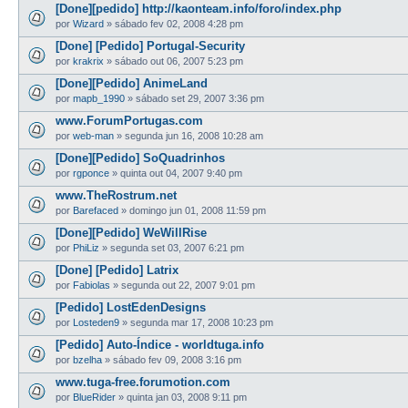
[Done][pedido] http://kaonteam.info/foro/index.php
por
Wizard
»
sábado fev 02, 2008 4:28 pm
[Done] [Pedido] Portugal-Security
por
krakrix
»
sábado out 06, 2007 5:23 pm
[Done][Pedido] AnimeLand
por
mapb_1990
»
sábado set 29, 2007 3:36 pm
www.ForumPortugas.com
por
web-man
»
segunda jun 16, 2008 10:28 am
[Done][Pedido] SoQuadrinhos
por
rgponce
»
quinta out 04, 2007 9:40 pm
www.TheRostrum.net
por
Barefaced
»
domingo jun 01, 2008 11:59 pm
[Done][Pedido] WeWillRise
por
PhiLiz
»
segunda set 03, 2007 6:21 pm
[Done] [Pedido] Latrix
por
Fabiolas
»
segunda out 22, 2007 9:01 pm
[Pedido] LostEdenDesigns
por
Losteden9
»
segunda mar 17, 2008 10:23 pm
[Pedido] Auto-Índice - worldtuga.info
por
bzelha
»
sábado fev 09, 2008 3:16 pm
www.tuga-free.forumotion.com
por
BlueRider
»
quinta jan 03, 2008 9:11 pm