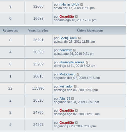
por
m4n_in_bl4ck
3
32666
sexta abr 17, 2009 11:05 pm
por
Guardião
0
16683
sábado ago 18, 2007 7:56 pm
Respostas
Visualizações
Última Mensagem
por
BacK|TracK
0
26291
quinta abr 28, 2011 11:58 am
por
hondaxx
4
30398
quinta ago 26, 2010 9:21 pm
por
elisangela soares
0
25209
domingo jul 11, 2010 6:02 am
por
Motoqueiro
1
20016
segunda dez 07, 2009 12:16 am
por
keimador
22
115990
domingo dez 06, 2009 6:40 pm
por
Alfa_33
2
26526
segunda set 28, 2009 12:51 pm
por
Guardião
2
24790
domingo ago 02, 2009 12:13 am
por
Guardião
2
24262
segunda jul 20, 2009 2:30 pm