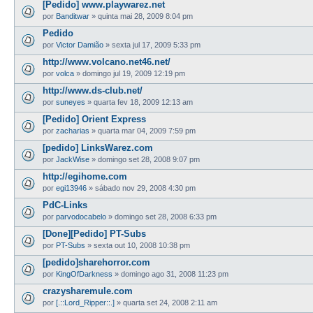
[Pedido] www.playwarez.net
por
Banditwar
»
quinta mai 28, 2009 8:04 pm
Pedido
por
Victor Damião
»
sexta jul 17, 2009 5:33 pm
http://www.volcano.net46.net/
por
volca
»
domingo jul 19, 2009 12:19 pm
http://www.ds-club.net/
por
suneyes
»
quarta fev 18, 2009 12:13 am
[Pedido] Orient Express
por
zacharias
»
quarta mar 04, 2009 7:59 pm
[pedido] LinksWarez.com
por
JackWise
»
domingo set 28, 2008 9:07 pm
http://egihome.com
por
egi13946
»
sábado nov 29, 2008 4:30 pm
PdC-Links
por
parvodocabelo
»
domingo set 28, 2008 6:33 pm
[Done][Pedido] PT-Subs
por
PT-Subs
»
sexta out 10, 2008 10:38 pm
[pedido]sharehorror.com
por
KingOfDarkness
»
domingo ago 31, 2008 11:23 pm
crazysharemule.com
por
[.::Lord_Ripper::.]
»
quarta set 24, 2008 2:11 am