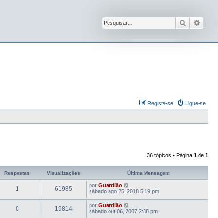
Pesquisar
Pesqu
Registe-se
Ligue-se
36 tópicos • Página
1
de
1
Respostas
Visualizações
Última Mensagem
por
Guardião
1
61985
sábado ago 25, 2018 5:19 pm
por
Guardião
0
19814
sábado out 06, 2007 2:38 pm