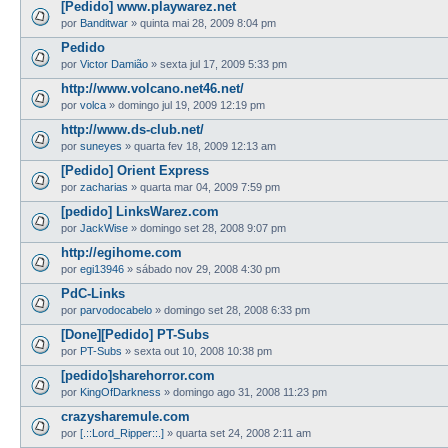
[Pedido] www.playwarez.net
por
Banditwar
»
quinta mai 28, 2009 8:04 pm
Pedido
por
Victor Damião
»
sexta jul 17, 2009 5:33 pm
http://www.volcano.net46.net/
por
volca
»
domingo jul 19, 2009 12:19 pm
http://www.ds-club.net/
por
suneyes
»
quarta fev 18, 2009 12:13 am
[Pedido] Orient Express
por
zacharias
»
quarta mar 04, 2009 7:59 pm
[pedido] LinksWarez.com
por
JackWise
»
domingo set 28, 2008 9:07 pm
http://egihome.com
por
egi13946
»
sábado nov 29, 2008 4:30 pm
PdC-Links
por
parvodocabelo
»
domingo set 28, 2008 6:33 pm
[Done][Pedido] PT-Subs
por
PT-Subs
»
sexta out 10, 2008 10:38 pm
[pedido]sharehorror.com
por
KingOfDarkness
»
domingo ago 31, 2008 11:23 pm
crazysharemule.com
por
[.::Lord_Ripper::.]
»
quarta set 24, 2008 2:11 am