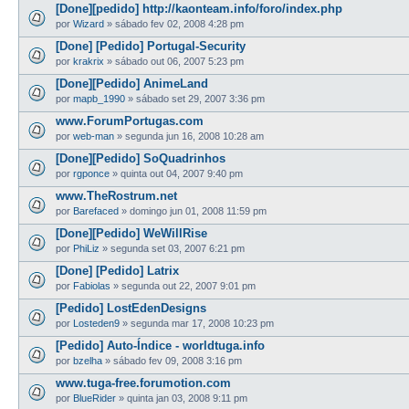
[Done][pedido] http://kaonteam.info/foro/index.php
por
Wizard
»
sábado fev 02, 2008 4:28 pm
[Done] [Pedido] Portugal-Security
por
krakrix
»
sábado out 06, 2007 5:23 pm
[Done][Pedido] AnimeLand
por
mapb_1990
»
sábado set 29, 2007 3:36 pm
www.ForumPortugas.com
por
web-man
»
segunda jun 16, 2008 10:28 am
[Done][Pedido] SoQuadrinhos
por
rgponce
»
quinta out 04, 2007 9:40 pm
www.TheRostrum.net
por
Barefaced
»
domingo jun 01, 2008 11:59 pm
[Done][Pedido] WeWillRise
por
PhiLiz
»
segunda set 03, 2007 6:21 pm
[Done] [Pedido] Latrix
por
Fabiolas
»
segunda out 22, 2007 9:01 pm
[Pedido] LostEdenDesigns
por
Losteden9
»
segunda mar 17, 2008 10:23 pm
[Pedido] Auto-Índice - worldtuga.info
por
bzelha
»
sábado fev 09, 2008 3:16 pm
www.tuga-free.forumotion.com
por
BlueRider
»
quinta jan 03, 2008 9:11 pm