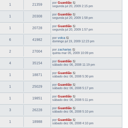
por
Guardião
1
21359
segunda jul 20, 2009 2:15 pm
por
Guardião
1
20308
segunda jul 20, 2009 1:58 pm
por
Guardião
1
20728
segunda jul 20, 2009 1:57 pm
por
volca
6
41982
domingo jul 19, 2009 12:23 pm
por
zacharias
2
27004
quinta mar 05, 2009 10:09 pm
por
Guardião
4
35154
sábado dez 06, 2008 11:19 pm
por
Guardião
1
18871
sábado dez 06, 2008 5:30 pm
por
Guardião
1
25029
sábado dez 06, 2008 5:17 pm
por
Guardião
1
19851
sábado dez 06, 2008 5:11 pm
por
Guardião
3
26228
sábado dez 06, 2008 5:10 pm
por
Guardião
1
18988
sábado dez 06, 2008 4:10 pm