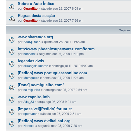
Sobre o Auto Índice
por
Guardião
»
sábado ago 18, 2007 8:09 pm
Regras desta secção
por
Guardião
»
sábado ago 18, 2007 7:56 pm
Tópicos
www.sharetuga.org
por
BacK|TracK
»
quinta abr 28, 2011 11:58 am
http://www.phoenixsuperwarez.com/forum
por
hondaxx
»
segunda out 26, 2009 11:10 pm
legendas.dvdx
por
elisangela soares
»
domingo jul 11, 2010 6:02 am
[Pedido] www.portuguesesonline.com
por
Motoqueiro
»
sexta dez 04, 2009 11:24 am
[Done] ne-miguelito.com/
por
ne.miguelito
»
domingo nov 25, 2007 2:54 am
www.capniro.info
por
Alfa_33
»
terça ago 05, 2008 9:21 am
[Impossível][Pedido] forum.st
por
spectator
»
sábado jun 27, 2009 2:31 am
[Pedido] www.dvditaliani.org
por
Neoxxx
»
segunda mar 23, 2009 7:20 pm