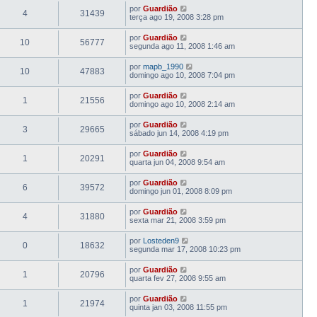
por
Guardião
4
31439
terça ago 19, 2008 3:28 pm
por
Guardião
10
56777
segunda ago 11, 2008 1:46 am
por
mapb_1990
10
47883
domingo ago 10, 2008 7:04 pm
por
Guardião
1
21556
domingo ago 10, 2008 2:14 am
por
Guardião
3
29665
sábado jun 14, 2008 4:19 pm
por
Guardião
1
20291
quarta jun 04, 2008 9:54 am
por
Guardião
6
39572
domingo jun 01, 2008 8:09 pm
por
Guardião
4
31880
sexta mar 21, 2008 3:59 pm
por
Losteden9
0
18632
segunda mar 17, 2008 10:23 pm
por
Guardião
1
20796
quarta fev 27, 2008 9:55 am
por
Guardião
1
21974
quinta jan 03, 2008 11:55 pm