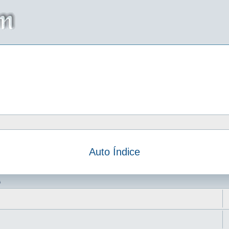
Auto Índice
da
s