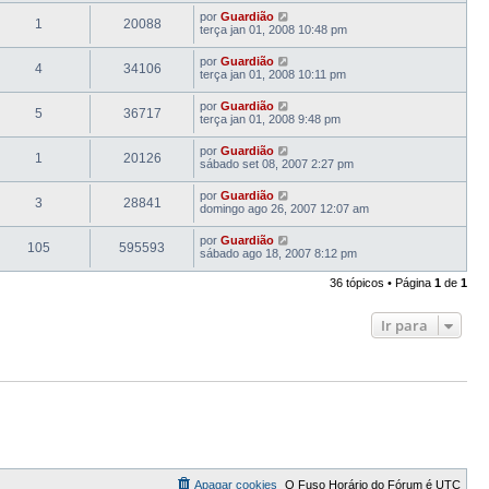
por
Guardião
1
20088
terça jan 01, 2008 10:48 pm
por
Guardião
4
34106
terça jan 01, 2008 10:11 pm
por
Guardião
5
36717
terça jan 01, 2008 9:48 pm
por
Guardião
1
20126
sábado set 08, 2007 2:27 pm
por
Guardião
3
28841
domingo ago 26, 2007 12:07 am
por
Guardião
105
595593
sábado ago 18, 2007 8:12 pm
36 tópicos • Página
1
de
1
Ir para
Apagar cookies
O Fuso Horário do Fórum é
UTC