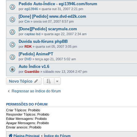
Pedido Auto-Índice - egi13946.com/forum
por
egi13946
»
quarta out 31, 2007 2:21 pm
[Done] [Pedido] www.dvd-ed2k.com
por
Cm
»
sexta set 07, 2007 8:57 pm
[Done][Pedido] scarymule.com
por
capitao lsd
»
quarta ago 22, 2007 2:34 am
Duvida sub-fóruns phpBB
por
RDK
»
quarta set 05, 2007 3:05 pm
[Pedido] AnimePT
por
DVD
»
terça ago 21, 2007 5:02 am
Auto Índice v1.6
por
Guardião
»
sábado nov 13, 2004 2:47 pm
Novo Tópico
Regressar ao índice do fórum
PERMISSÕES DO FÓRUM
Criar Tópicos: Proibido
Responder Tópicos: Proibido
Editar Mensagens: Proibido
Apagar Mensagens: Proibido
Enviar anexos: Proibido
Página Principal
Índice do Fórum