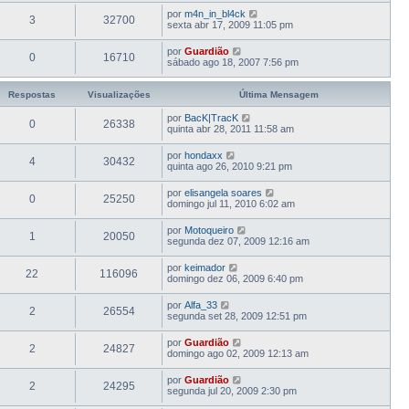
por
m4n_in_bl4ck
3
32700
sexta abr 17, 2009 11:05 pm
por
Guardião
0
16710
sábado ago 18, 2007 7:56 pm
Respostas
Visualizações
Última Mensagem
por
BacK|TracK
0
26338
quinta abr 28, 2011 11:58 am
por
hondaxx
4
30432
quinta ago 26, 2010 9:21 pm
por
elisangela soares
0
25250
domingo jul 11, 2010 6:02 am
por
Motoqueiro
1
20050
segunda dez 07, 2009 12:16 am
por
keimador
22
116096
domingo dez 06, 2009 6:40 pm
por
Alfa_33
2
26554
segunda set 28, 2009 12:51 pm
por
Guardião
2
24827
domingo ago 02, 2009 12:13 am
por
Guardião
2
24295
segunda jul 20, 2009 2:30 pm