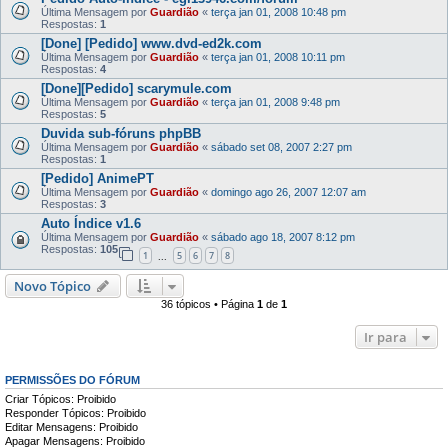
Última Mensagem por
Guardião
«
terça jan 01, 2008 10:48 pm
Respostas:
1
[Done] [Pedido] www.dvd-ed2k.com
Última Mensagem por
Guardião
«
terça jan 01, 2008 10:11 pm
Respostas:
4
[Done][Pedido] scarymule.com
Última Mensagem por
Guardião
«
terça jan 01, 2008 9:48 pm
Respostas:
5
Duvida sub-fóruns phpBB
Última Mensagem por
Guardião
«
sábado set 08, 2007 2:27 pm
Respostas:
1
[Pedido] AnimePT
Última Mensagem por
Guardião
«
domingo ago 26, 2007 12:07 am
Respostas:
3
Auto Índice v1.6
Última Mensagem por
Guardião
«
sábado ago 18, 2007 8:12 pm
Respostas:
105
1
5
6
7
8
...
Novo Tópico
36 tópicos • Página
1
de
1
Ir para
PERMISSÕES DO FÓRUM
Criar Tópicos: Proibido
Responder Tópicos: Proibido
Editar Mensagens: Proibido
Apagar Mensagens: Proibido