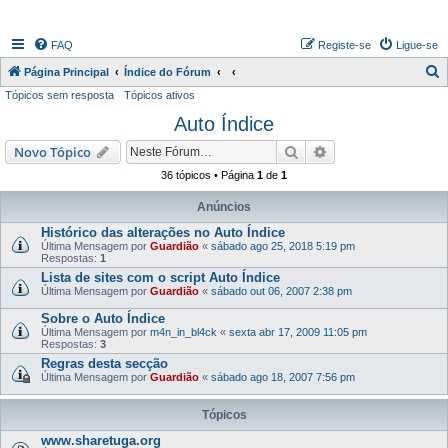
FAQ
Registe-se
Ligue-se
P
Página Principal
Índice do Fórum
Tópicos sem resposta
Tópicos ativos
e
Auto Índice
s
q
Pesquisar
Pesquisa avançada
Novo Tópico
u
36 tópicos • Página
1
de
1
i
Anúncios
s
Histórico das alterações no Auto Índice
a
Última Mensagem por
Guardião
«
sábado ago 25, 2018 5:19 pm
Respostas:
1
r
Lista de sites com o script Auto Índice
Última Mensagem por
Guardião
«
sábado out 06, 2007 2:38 pm
Sobre o Auto Índice
Última Mensagem por
m4n_in_bl4ck
«
sexta abr 17, 2009 11:05 pm
Respostas:
3
Regras desta secção
Última Mensagem por
Guardião
«
sábado ago 18, 2007 7:56 pm
Tópicos
www.sharetuga.org