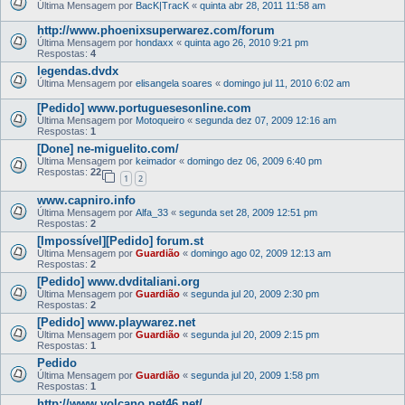
Última Mensagem por
BacK|TracK
«
quinta abr 28, 2011 11:58 am
http://www.phoenixsuperwarez.com/forum
Última Mensagem por
hondaxx
«
quinta ago 26, 2010 9:21 pm
Respostas:
4
legendas.dvdx
Última Mensagem por
elisangela soares
«
domingo jul 11, 2010 6:02 am
[Pedido] www.portuguesesonline.com
Última Mensagem por
Motoqueiro
«
segunda dez 07, 2009 12:16 am
Respostas:
1
[Done] ne-miguelito.com/
Última Mensagem por
keimador
«
domingo dez 06, 2009 6:40 pm
Respostas:
22
1
2
www.capniro.info
Última Mensagem por
Alfa_33
«
segunda set 28, 2009 12:51 pm
Respostas:
2
[Impossível][Pedido] forum.st
Última Mensagem por
Guardião
«
domingo ago 02, 2009 12:13 am
Respostas:
2
[Pedido] www.dvditaliani.org
Última Mensagem por
Guardião
«
segunda jul 20, 2009 2:30 pm
Respostas:
2
[Pedido] www.playwarez.net
Última Mensagem por
Guardião
«
segunda jul 20, 2009 2:15 pm
Respostas:
1
Pedido
Última Mensagem por
Guardião
«
segunda jul 20, 2009 1:58 pm
Respostas:
1
http://www.volcano.net46.net/