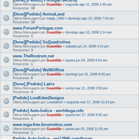
[Done] [Pedido] Portugal-Security
Última Mensagem por
Guardião
«
segunda ago 11, 2008 1:46 am
Respostas:
10
[Done][Pedido] AnimeLand
Última Mensagem por
mapb_1990
«
domingo ago 10, 2008 7:04 pm
Respostas:
10
www.ForumPortugas.com
Última Mensagem por
Guardião
«
domingo ago 10, 2008 2:14 am
Respostas:
1
[Done][Pedido] SoQuadrinhos
Última Mensagem por
Guardião
«
sábado jun 14, 2008 4:19 pm
Respostas:
3
www.TheRostrum.net
Última Mensagem por
Guardião
«
quarta jun 04, 2008 9:54 am
Respostas:
1
[Done][Pedido] WeWillRise
Última Mensagem por
Guardião
«
domingo jun 01, 2008 8:09 pm
Respostas:
6
[Done] [Pedido] Latrix
Última Mensagem por
Guardião
«
sexta mar 21, 2008 3:59 pm
Respostas:
4
[Pedido] LostEdenDesigns
Última Mensagem por
Losteden9
«
segunda mar 17, 2008 10:23 pm
[Pedido] Auto-Índice - worldtuga.info
Última Mensagem por
Guardião
«
quarta fev 27, 2008 9:55 am
Respostas:
1
www.tuga-free.forumotion.com
Última Mensagem por
Guardião
«
quinta jan 03, 2008 11:55 pm
Respostas:
1
Pedido Auto-Índice - egi13946.com/forum