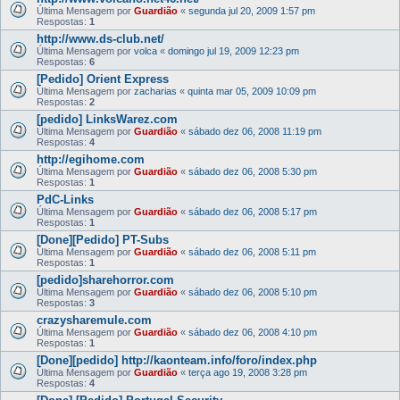
Última Mensagem por
Guardião
«
segunda jul 20, 2009 1:57 pm
Respostas:
1
http://www.ds-club.net/
Última Mensagem por
volca
«
domingo jul 19, 2009 12:23 pm
Respostas:
6
[Pedido] Orient Express
Última Mensagem por
zacharias
«
quinta mar 05, 2009 10:09 pm
Respostas:
2
[pedido] LinksWarez.com
Última Mensagem por
Guardião
«
sábado dez 06, 2008 11:19 pm
Respostas:
4
http://egihome.com
Última Mensagem por
Guardião
«
sábado dez 06, 2008 5:30 pm
Respostas:
1
PdC-Links
Última Mensagem por
Guardião
«
sábado dez 06, 2008 5:17 pm
Respostas:
1
[Done][Pedido] PT-Subs
Última Mensagem por
Guardião
«
sábado dez 06, 2008 5:11 pm
Respostas:
1
[pedido]sharehorror.com
Última Mensagem por
Guardião
«
sábado dez 06, 2008 5:10 pm
Respostas:
3
crazysharemule.com
Última Mensagem por
Guardião
«
sábado dez 06, 2008 4:10 pm
Respostas:
1
[Done][pedido] http://kaonteam.info/foro/index.php
Última Mensagem por
Guardião
«
terça ago 19, 2008 3:28 pm
Respostas:
4