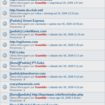
Última Mensagem por
Guardião
«
segunda jul 20, 2009 1:57 pm
Respostas:
1
http://www.ds-club.net/
Última Mensagem por
volca
«
domingo jul 19, 2009 12:23 pm
Respostas:
6
[Pedido] Orient Express
Última Mensagem por
zacharias
«
quinta mar 05, 2009 10:09 pm
Respostas:
2
[pedido] LinksWarez.com
Última Mensagem por
Guardião
«
sábado dez 06, 2008 11:19 pm
Respostas:
4
http://egihome.com
Última Mensagem por
Guardião
«
sábado dez 06, 2008 5:30 pm
Respostas:
1
PdC-Links
Última Mensagem por
Guardião
«
sábado dez 06, 2008 5:17 pm
Respostas:
1
[Done][Pedido] PT-Subs
Última Mensagem por
Guardião
«
sábado dez 06, 2008 5:11 pm
Respostas:
1
[pedido]sharehorror.com
Última Mensagem por
Guardião
«
sábado dez 06, 2008 5:10 pm
Respostas:
3
crazysharemule.com
Última Mensagem por
Guardião
«
sábado dez 06, 2008 4:10 pm
Respostas:
1
[Done][pedido] http://kaonteam.info/foro/index.php
Última Mensagem por
Guardião
«
terça ago 19, 2008 3:28 pm
Respostas:
4