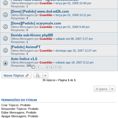
Última Mensagem por
Guardião
«
terça jan 01, 2008 10:48 pm
Respostas:
1
[Done] [Pedido] www.dvd-ed2k.com
Última Mensagem por
Guardião
«
terça jan 01, 2008 10:11 pm
Respostas:
4
[Done][Pedido] scarymule.com
Última Mensagem por
Guardião
«
terça jan 01, 2008 9:48 pm
Respostas:
5
Duvida sub-fóruns phpBB
Última Mensagem por
Guardião
«
sábado set 08, 2007 2:27 pm
Respostas:
1
[Pedido] AnimePT
Última Mensagem por
Guardião
«
domingo ago 26, 2007 12:07 am
Respostas:
3
Auto Índice v1.6
Última Mensagem por
Guardião
«
sábado ago 18, 2007 8:12 pm
Respostas:
105
1
5
6
7
8
...
Novo Tópico
36 tópicos • Página
1
de
1
Ir para
PERMISSÕES DO FÓRUM
Criar Tópicos: Proibido
Responder Tópicos: Proibido
Editar Mensagens: Proibido
Apagar Mensagens: Proibido