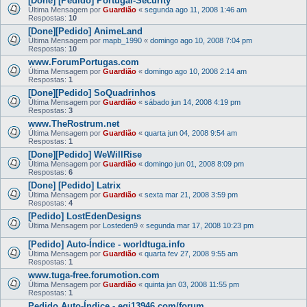
[Done] [Pedido] Portugal-Security
Última Mensagem por
Guardião
«
segunda ago 11, 2008 1:46 am
Respostas:
10
[Done][Pedido] AnimeLand
Última Mensagem por
mapb_1990
«
domingo ago 10, 2008 7:04 pm
Respostas:
10
www.ForumPortugas.com
Última Mensagem por
Guardião
«
domingo ago 10, 2008 2:14 am
Respostas:
1
[Done][Pedido] SoQuadrinhos
Última Mensagem por
Guardião
«
sábado jun 14, 2008 4:19 pm
Respostas:
3
www.TheRostrum.net
Última Mensagem por
Guardião
«
quarta jun 04, 2008 9:54 am
Respostas:
1
[Done][Pedido] WeWillRise
Última Mensagem por
Guardião
«
domingo jun 01, 2008 8:09 pm
Respostas:
6
[Done] [Pedido] Latrix
Última Mensagem por
Guardião
«
sexta mar 21, 2008 3:59 pm
Respostas:
4
[Pedido] LostEdenDesigns
Última Mensagem por
Losteden9
«
segunda mar 17, 2008 10:23 pm
[Pedido] Auto-Índice - worldtuga.info
Última Mensagem por
Guardião
«
quarta fev 27, 2008 9:55 am
Respostas:
1
www.tuga-free.forumotion.com
Última Mensagem por
Guardião
«
quinta jan 03, 2008 11:55 pm
Respostas:
1
Pedido Auto-Índice - egi13946.com/forum