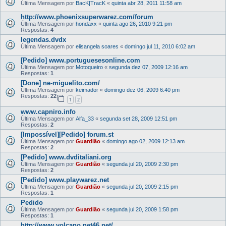
Última Mensagem por
BacK|TracK
«
quinta abr 28, 2011 11:58 am
http://www.phoenixsuperwarez.com/forum
Última Mensagem por
hondaxx
«
quinta ago 26, 2010 9:21 pm
Respostas:
4
legendas.dvdx
Última Mensagem por
elisangela soares
«
domingo jul 11, 2010 6:02 am
[Pedido] www.portuguesesonline.com
Última Mensagem por
Motoqueiro
«
segunda dez 07, 2009 12:16 am
Respostas:
1
[Done] ne-miguelito.com/
Última Mensagem por
keimador
«
domingo dez 06, 2009 6:40 pm
Respostas:
22
1
2
www.capniro.info
Última Mensagem por
Alfa_33
«
segunda set 28, 2009 12:51 pm
Respostas:
2
[Impossível][Pedido] forum.st
Última Mensagem por
Guardião
«
domingo ago 02, 2009 12:13 am
Respostas:
2
[Pedido] www.dvditaliani.org
Última Mensagem por
Guardião
«
segunda jul 20, 2009 2:30 pm
Respostas:
2
[Pedido] www.playwarez.net
Última Mensagem por
Guardião
«
segunda jul 20, 2009 2:15 pm
Respostas:
1
Pedido
Última Mensagem por
Guardião
«
segunda jul 20, 2009 1:58 pm
Respostas:
1
http://www.volcano.net46.net/