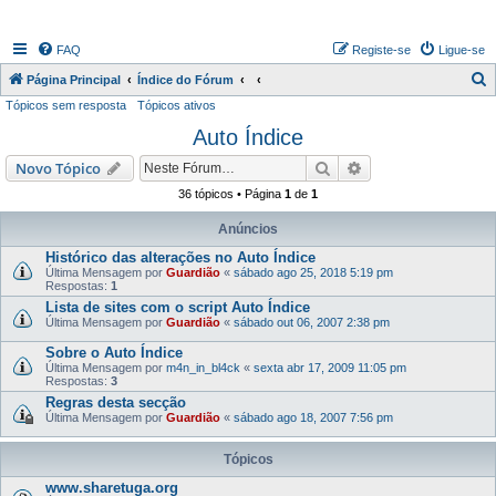
FAQ
Registe-se
Ligue-se
P
Página Principal
Índice do Fórum
Tópicos sem resposta
Tópicos ativos
e
Auto Índice
s
q
Pesquisar
Pesquisa avançada
Novo Tópico
u
36 tópicos • Página
1
de
1
i
Anúncios
s
Histórico das alterações no Auto Índice
a
Última Mensagem por
Guardião
«
sábado ago 25, 2018 5:19 pm
Respostas:
1
r
Lista de sites com o script Auto Índice
Última Mensagem por
Guardião
«
sábado out 06, 2007 2:38 pm
Sobre o Auto Índice
Última Mensagem por
m4n_in_bl4ck
«
sexta abr 17, 2009 11:05 pm
Respostas:
3
Regras desta secção
Última Mensagem por
Guardião
«
sábado ago 18, 2007 7:56 pm
Tópicos
www.sharetuga.org