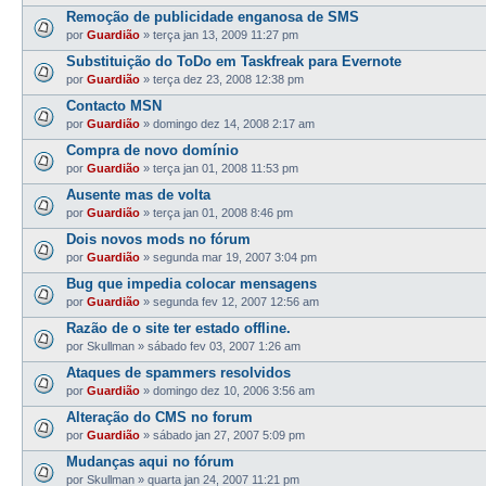
Remoção de publicidade enganosa de SMS
por
Guardião
»
terça jan 13, 2009 11:27 pm
Substituição do ToDo em Taskfreak para Evernote
por
Guardião
»
terça dez 23, 2008 12:38 pm
Contacto MSN
por
Guardião
»
domingo dez 14, 2008 2:17 am
Compra de novo domínio
por
Guardião
»
terça jan 01, 2008 11:53 pm
Ausente mas de volta
por
Guardião
»
terça jan 01, 2008 8:46 pm
Dois novos mods no fórum
por
Guardião
»
segunda mar 19, 2007 3:04 pm
Bug que impedia colocar mensagens
por
Guardião
»
segunda fev 12, 2007 12:56 am
Razão de o site ter estado offline.
por
Skullman
»
sábado fev 03, 2007 1:26 am
Ataques de spammers resolvidos
por
Guardião
»
domingo dez 10, 2006 3:56 am
Alteração do CMS no forum
por
Guardião
»
sábado jan 27, 2007 5:09 pm
Mudanças aqui no fórum
por
Skullman
»
quarta jan 24, 2007 11:21 pm