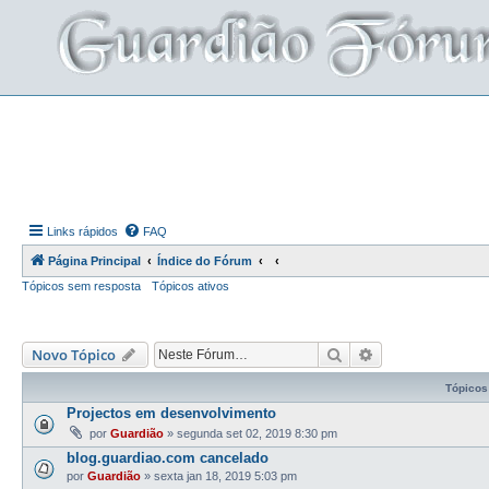
Links rápidos
FAQ
Página Principal
Índice do Fórum
Tópicos sem resposta
Tópicos ativos
Pesquisar
Pesquisa avança
Novo Tópico
Tópicos
Projectos em desenvolvimento
por
Guardião
»
segunda set 02, 2019 8:30 pm
blog.guardiao.com cancelado
por
Guardião
»
sexta jan 18, 2019 5:03 pm