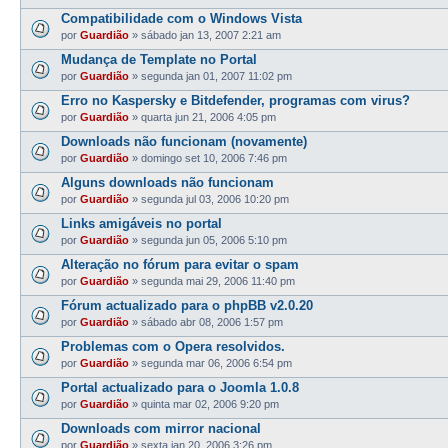
Compatibilidade com o Windows Vista
por
Guardião
»
sábado jan 13, 2007 2:21 am
Mudança de Template no Portal
por
Guardião
»
segunda jan 01, 2007 11:02 pm
Erro no Kaspersky e Bitdefender, programas com virus?
por
Guardião
»
quarta jun 21, 2006 4:05 pm
Downloads não funcionam (novamente)
por
Guardião
»
domingo set 10, 2006 7:46 pm
Alguns downloads não funcionam
por
Guardião
»
segunda jul 03, 2006 10:20 pm
Links amigáveis no portal
por
Guardião
»
segunda jun 05, 2006 5:10 pm
Alteração no fórum para evitar o spam
por
Guardião
»
segunda mai 29, 2006 11:40 pm
Fórum actualizado para o phpBB v2.0.20
por
Guardião
»
sábado abr 08, 2006 1:57 pm
Problemas com o Opera resolvidos.
por
Guardião
»
segunda mar 06, 2006 6:54 pm
Portal actualizado para o Joomla 1.0.8
por
Guardião
»
quinta mar 02, 2006 9:20 pm
Downloads com mirror nacional
por
Guardião
»
sexta jan 20, 2006 3:26 pm