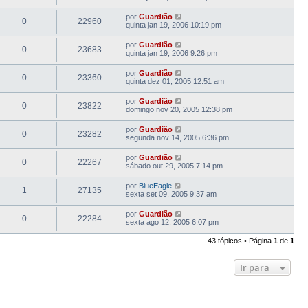
por
Guardião
0
22960
quinta jan 19, 2006 10:19 pm
por
Guardião
0
23683
quinta jan 19, 2006 9:26 pm
por
Guardião
0
23360
quinta dez 01, 2005 12:51 am
por
Guardião
0
23822
domingo nov 20, 2005 12:38 pm
por
Guardião
0
23282
segunda nov 14, 2005 6:36 pm
por
Guardião
0
22267
sábado out 29, 2005 7:14 pm
por
BlueEagle
1
27135
sexta set 09, 2005 9:37 am
por
Guardião
0
22284
sexta ago 12, 2005 6:07 pm
43 tópicos • Página
1
de
1
Ir para