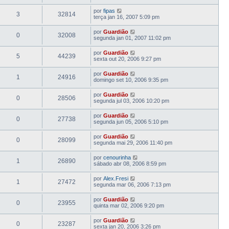
por
fipas
3
32814
terça jan 16, 2007 5:09 pm
por
Guardião
0
32008
segunda jan 01, 2007 11:02 pm
por
Guardião
5
44239
sexta out 20, 2006 9:27 pm
por
Guardião
1
24916
domingo set 10, 2006 9:35 pm
por
Guardião
0
28506
segunda jul 03, 2006 10:20 pm
por
Guardião
0
27738
segunda jun 05, 2006 5:10 pm
por
Guardião
0
28099
segunda mai 29, 2006 11:40 pm
por
cenourinha
1
26890
sábado abr 08, 2006 8:59 pm
por
Alex.Fresi
1
27472
segunda mar 06, 2006 7:13 pm
por
Guardião
0
23955
quinta mar 02, 2006 9:20 pm
por
Guardião
0
23287
sexta jan 20, 2006 3:26 pm