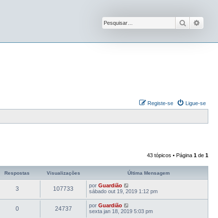
Pesquisar
Pesqu
Registe-se
Ligue-se
43 tópicos • Página
1
de
1
Respostas
Visualizações
Última Mensagem
por
Guardião
3
107733
sábado out 19, 2019 1:12 pm
por
Guardião
0
24737
sexta jan 18, 2019 5:03 pm