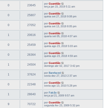
por
Guardião
0
23645
terça jan 15, 2019 5:11 am
por
Guardião
0
25807
quinta set 27, 2018 9:08 pm
por
Guardião
0
27052
quinta set 13, 2018 8:05 pm
por
Guardião
1
20616
quarta set 05, 2018 4:07 am
por
Guardião
0
25459
quinta ago 23, 2018 5:03 am
por
Guardião
0
26364
quinta ago 23, 2018 4:59 am
por
Guardião
1
24504
domingo abr 02, 2017 3:42 pm
por
Barefaced
1
37624
sexta dez 27, 2013 2:37 am
por
Guardião
0
22348
sexta ago 13, 2010 5:28 pm
por
Falcão
1
28640
terça jul 21, 2009 9:57 am
por
Guardião
9
70722
segunda fev 23, 2009 5:32 pm