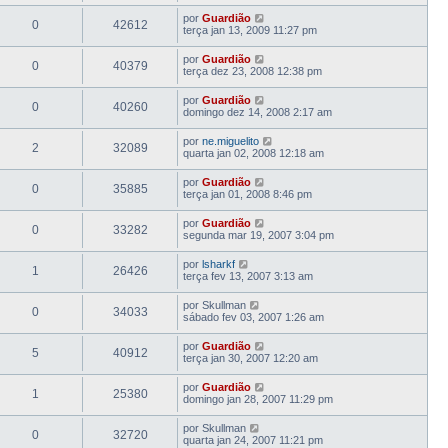
por
Guardião
0
42612
terça jan 13, 2009 11:27 pm
por
Guardião
0
40379
terça dez 23, 2008 12:38 pm
por
Guardião
0
40260
domingo dez 14, 2008 2:17 am
por
ne.miguelito
2
32089
quarta jan 02, 2008 12:18 am
por
Guardião
0
35885
terça jan 01, 2008 8:46 pm
por
Guardião
0
33282
segunda mar 19, 2007 3:04 pm
por
lsharkf
1
26426
terça fev 13, 2007 3:13 am
por
Skullman
0
34033
sábado fev 03, 2007 1:26 am
por
Guardião
5
40912
terça jan 30, 2007 12:20 am
por
Guardião
1
25380
domingo jan 28, 2007 11:29 pm
por
Skullman
0
32720
quarta jan 24, 2007 11:21 pm