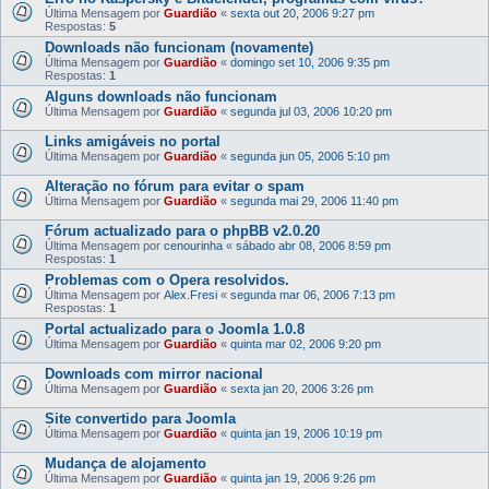
Última Mensagem por
Guardião
«
sexta out 20, 2006 9:27 pm
Respostas:
5
Downloads não funcionam (novamente)
Última Mensagem por
Guardião
«
domingo set 10, 2006 9:35 pm
Respostas:
1
Alguns downloads não funcionam
Última Mensagem por
Guardião
«
segunda jul 03, 2006 10:20 pm
Links amigáveis no portal
Última Mensagem por
Guardião
«
segunda jun 05, 2006 5:10 pm
Alteração no fórum para evitar o spam
Última Mensagem por
Guardião
«
segunda mai 29, 2006 11:40 pm
Fórum actualizado para o phpBB v2.0.20
Última Mensagem por
cenourinha
«
sábado abr 08, 2006 8:59 pm
Respostas:
1
Problemas com o Opera resolvidos.
Última Mensagem por
Alex.Fresi
«
segunda mar 06, 2006 7:13 pm
Respostas:
1
Portal actualizado para o Joomla 1.0.8
Última Mensagem por
Guardião
«
quinta mar 02, 2006 9:20 pm
Downloads com mirror nacional
Última Mensagem por
Guardião
«
sexta jan 20, 2006 3:26 pm
Site convertido para Joomla
Última Mensagem por
Guardião
«
quinta jan 19, 2006 10:19 pm
Mudança de alojamento
Última Mensagem por
Guardião
«
quinta jan 19, 2006 9:26 pm