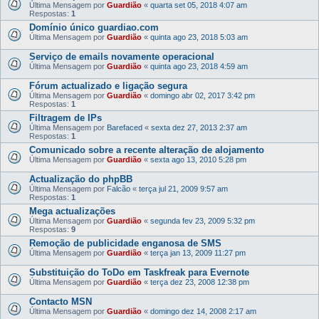
Última Mensagem por
Guardião
«
quarta set 05, 2018 4:07 am
Respostas:
1
Domínio único guardiao.com
Última Mensagem por
Guardião
«
quinta ago 23, 2018 5:03 am
Serviço de emails novamente operacional
Última Mensagem por
Guardião
«
quinta ago 23, 2018 4:59 am
Fórum actualizado e ligação segura
Última Mensagem por
Guardião
«
domingo abr 02, 2017 3:42 pm
Respostas:
1
Filtragem de IPs
Última Mensagem por
Barefaced
«
sexta dez 27, 2013 2:37 am
Respostas:
1
Comunicado sobre a recente alteração de alojamento
Última Mensagem por
Guardião
«
sexta ago 13, 2010 5:28 pm
Actualização do phpBB
Última Mensagem por
Falcão
«
terça jul 21, 2009 9:57 am
Respostas:
1
Mega actualizações
Última Mensagem por
Guardião
«
segunda fev 23, 2009 5:32 pm
Respostas:
9
Remoção de publicidade enganosa de SMS
Última Mensagem por
Guardião
«
terça jan 13, 2009 11:27 pm
Substituição do ToDo em Taskfreak para Evernote
Última Mensagem por
Guardião
«
terça dez 23, 2008 12:38 pm
Contacto MSN
Última Mensagem por
Guardião
«
domingo dez 14, 2008 2:17 am