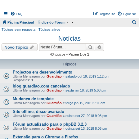
FAQ
Registe-se
Ligue-se
P
Página Principal
Índice do Fórum
Tópicos sem resposta
Tópicos ativos
e
Notícias
s
q
Pesquisar
Pesquisa avançada
Novo Tópico
u
43 tópicos • Página
1
de
1
i
Tópicos
s
Projectos em desenvolvimento
a
Última Mensagem por
Guardião
«
sábado out 19, 2019 1:12 pm
Respostas:
3
r
blog.guardiao.com cancelado
Última Mensagem por
Guardião
«
sexta jan 18, 2019 5:03 pm
Mudança de template
Última Mensagem por
Guardião
«
terça jan 15, 2019 5:11 am
Site offline, disco avariado
Última Mensagem por
Guardião
«
quinta set 27, 2018 9:08 pm
Fórum actualizado para o phpBB 3.2.3
Última Mensagem por
Guardião
«
quinta set 13, 2018 8:05 pm
Extensão para o Chrome e Firefox