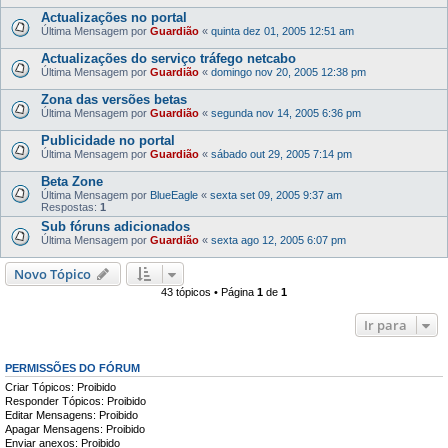
Actualizações no portal
Última Mensagem por
Guardião
«
quinta dez 01, 2005 12:51 am
Actualizações do serviço tráfego netcabo
Última Mensagem por
Guardião
«
domingo nov 20, 2005 12:38 pm
Zona das versões betas
Última Mensagem por
Guardião
«
segunda nov 14, 2005 6:36 pm
Publicidade no portal
Última Mensagem por
Guardião
«
sábado out 29, 2005 7:14 pm
Beta Zone
Última Mensagem por
BlueEagle
«
sexta set 09, 2005 9:37 am
Respostas:
1
Sub fóruns adicionados
Última Mensagem por
Guardião
«
sexta ago 12, 2005 6:07 pm
Novo Tópico
43 tópicos • Página
1
de
1
Ir para
PERMISSÕES DO FÓRUM
Criar Tópicos: Proibido
Responder Tópicos: Proibido
Editar Mensagens: Proibido
Apagar Mensagens: Proibido
Enviar anexos: Proibido