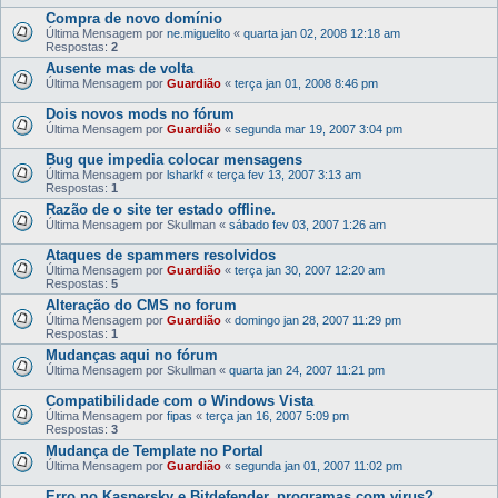
Compra de novo domínio
Última Mensagem por
ne.miguelito
«
quarta jan 02, 2008 12:18 am
Respostas:
2
Ausente mas de volta
Última Mensagem por
Guardião
«
terça jan 01, 2008 8:46 pm
Dois novos mods no fórum
Última Mensagem por
Guardião
«
segunda mar 19, 2007 3:04 pm
Bug que impedia colocar mensagens
Última Mensagem por
lsharkf
«
terça fev 13, 2007 3:13 am
Respostas:
1
Razão de o site ter estado offline.
Última Mensagem por
Skullman
«
sábado fev 03, 2007 1:26 am
Ataques de spammers resolvidos
Última Mensagem por
Guardião
«
terça jan 30, 2007 12:20 am
Respostas:
5
Alteração do CMS no forum
Última Mensagem por
Guardião
«
domingo jan 28, 2007 11:29 pm
Respostas:
1
Mudanças aqui no fórum
Última Mensagem por
Skullman
«
quarta jan 24, 2007 11:21 pm
Compatibilidade com o Windows Vista
Última Mensagem por
fipas
«
terça jan 16, 2007 5:09 pm
Respostas:
3
Mudança de Template no Portal
Última Mensagem por
Guardião
«
segunda jan 01, 2007 11:02 pm
Erro no Kaspersky e Bitdefender, programas com virus?