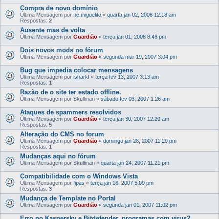
Compra de novo domínio
Última Mensagem por
ne.miguelito
«
quarta jan 02, 2008 12:18 am
Respostas:
2
Ausente mas de volta
Última Mensagem por
Guardião
«
terça jan 01, 2008 8:46 pm
Dois novos mods no fórum
Última Mensagem por
Guardião
«
segunda mar 19, 2007 3:04 pm
Bug que impedia colocar mensagens
Última Mensagem por
lsharkf
«
terça fev 13, 2007 3:13 am
Respostas:
1
Razão de o site ter estado offline.
Última Mensagem por
Skullman
«
sábado fev 03, 2007 1:26 am
Ataques de spammers resolvidos
Última Mensagem por
Guardião
«
terça jan 30, 2007 12:20 am
Respostas:
5
Alteração do CMS no forum
Última Mensagem por
Guardião
«
domingo jan 28, 2007 11:29 pm
Respostas:
1
Mudanças aqui no fórum
Última Mensagem por
Skullman
«
quarta jan 24, 2007 11:21 pm
Compatibilidade com o Windows Vista
Última Mensagem por
fipas
«
terça jan 16, 2007 5:09 pm
Respostas:
3
Mudança de Template no Portal
Última Mensagem por
Guardião
«
segunda jan 01, 2007 11:02 pm
Erro no Kaspersky e Bitdefender, programas com virus?