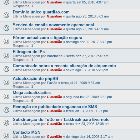
Última Mensagem por
Guardião
«
quarta set 05, 2018 4:07 am
Respostas:
1
Domínio único guardiao.com
Última Mensagem por
Guardião
«
quinta ago 23, 2018 5:03 am
Serviço de emails novamente operacional
Última Mensagem por
Guardião
«
quinta ago 23, 2018 4:59 am
Fórum actualizado e ligação segura
Última Mensagem por
Guardião
«
domingo abr 02, 2017 3:42 pm
Respostas:
1
Filtragem de IPs
Última Mensagem por
Barefaced
«
sexta dez 27, 2013 2:37 am
Respostas:
1
Comunicado sobre a recente alteração de alojamento
Última Mensagem por
Guardião
«
sexta ago 13, 2010 5:28 pm
Actualização do phpBB
Última Mensagem por
Falcão
«
terça jul 21, 2009 9:57 am
Respostas:
1
Mega actualizações
Última Mensagem por
Guardião
«
segunda fev 23, 2009 5:32 pm
Respostas:
9
Remoção de publicidade enganosa de SMS
Última Mensagem por
Guardião
«
terça jan 13, 2009 11:27 pm
Substituição do ToDo em Taskfreak para Evernote
Última Mensagem por
Guardião
«
terça dez 23, 2008 12:38 pm
Contacto MSN
Última Mensagem por
Guardião
«
domingo dez 14, 2008 2:17 am