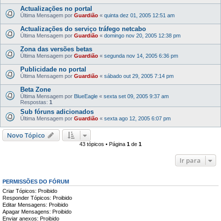
Actualizações no portal
Última Mensagem por
Guardião
«
quinta dez 01, 2005 12:51 am
Actualizações do serviço tráfego netcabo
Última Mensagem por
Guardião
«
domingo nov 20, 2005 12:38 pm
Zona das versões betas
Última Mensagem por
Guardião
«
segunda nov 14, 2005 6:36 pm
Publicidade no portal
Última Mensagem por
Guardião
«
sábado out 29, 2005 7:14 pm
Beta Zone
Última Mensagem por
BlueEagle
«
sexta set 09, 2005 9:37 am
Respostas:
1
Sub fóruns adicionados
Última Mensagem por
Guardião
«
sexta ago 12, 2005 6:07 pm
Novo Tópico
43 tópicos • Página
1
de
1
Ir para
PERMISSÕES DO FÓRUM
Criar Tópicos: Proibido
Responder Tópicos: Proibido
Editar Mensagens: Proibido
Apagar Mensagens: Proibido
Enviar anexos: Proibido