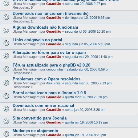
Última Mensagem por
Guardião
«
sexta out 20, 2006 9:27 pm
Respostas:
5
Downloads não funcionam (novamente)
Última Mensagem por
Guardião
«
domingo set 10, 2006 9:35 pm
Respostas:
1
Alguns downloads não funcionam
Última Mensagem por
Guardião
«
segunda jul 03, 2006 10:20 pm
Links amigáveis no portal
Última Mensagem por
Guardião
«
segunda jun 05, 2006 5:10 pm
Alteração no fórum para evitar o spam
Última Mensagem por
Guardião
«
segunda mai 29, 2006 11:40 pm
Fórum actualizado para o phpBB v2.0.20
Última Mensagem por
cenourinha
«
sábado abr 08, 2006 8:59 pm
Respostas:
1
Problemas com o Opera resolvidos.
Última Mensagem por
Alex.Fresi
«
segunda mar 06, 2006 7:13 pm
Respostas:
1
Portal actualizado para o Joomla 1.0.8
Última Mensagem por
Guardião
«
quinta mar 02, 2006 9:20 pm
Downloads com mirror nacional
Última Mensagem por
Guardião
«
sexta jan 20, 2006 3:26 pm
Site convertido para Joomla
Última Mensagem por
Guardião
«
quinta jan 19, 2006 10:19 pm
Mudança de alojamento
Última Mensagem por
Guardião
«
quinta jan 19, 2006 9:26 pm