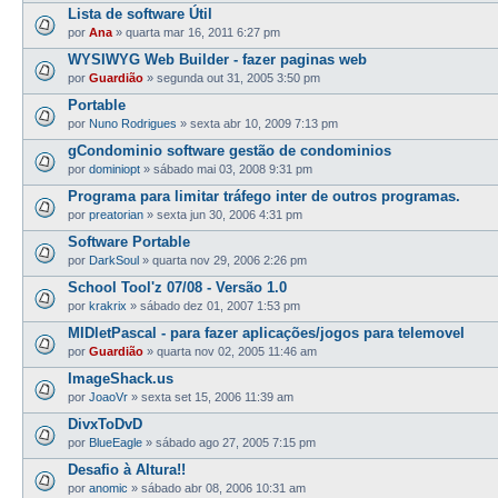
Lista de software Útil
por
Ana
»
quarta mar 16, 2011 6:27 pm
WYSIWYG Web Builder - fazer paginas web
por
Guardião
»
segunda out 31, 2005 3:50 pm
Portable
por
Nuno Rodrigues
»
sexta abr 10, 2009 7:13 pm
gCondominio software gestão de condominios
por
dominiopt
»
sábado mai 03, 2008 9:31 pm
Programa para limitar tráfego inter de outros programas.
por
preatorian
»
sexta jun 30, 2006 4:31 pm
Software Portable
por
DarkSoul
»
quarta nov 29, 2006 2:26 pm
School Tool'z 07/08 - Versão 1.0
por
krakrix
»
sábado dez 01, 2007 1:53 pm
MIDletPascal - para fazer aplicações/jogos para telemovel
por
Guardião
»
quarta nov 02, 2005 11:46 am
ImageShack.us
por
JoaoVr
»
sexta set 15, 2006 11:39 am
DivxToDvD
por
BlueEagle
»
sábado ago 27, 2005 7:15 pm
Desafio à Altura!!
por
anomic
»
sábado abr 08, 2006 10:31 am