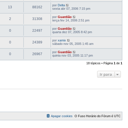
por
Delta
13
88162
sexta abr 07, 2006 7:15 pm
por
Guardião
2
31308
terça fev 14, 2006 2:51 pm
por
Guardião
0
22497
quarta dez 07, 2005 8:42 pm
por
xamix
0
24389
sábado nov 05, 2005 1:45 am
por
Guardião
0
26967
quinta nov 03, 2005 11:17 pm
18 tópicos • Página
1
de
1
Ir para
Apagar cookies
O Fuso Horário do Fórum é
UTC