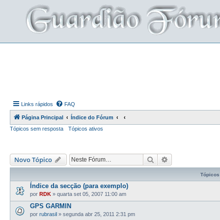
Links rápidos
FAQ
Página Principal
Índice do Fórum
Tópicos sem resposta
Tópicos ativos
Pesquisar
Pesquisa avança
Novo Tópico
Tópicos
Índice da secção (para exemplo)
por
RDK
»
quarta set 05, 2007 11:00 am
GPS GARMIN
por
rubrasil
»
segunda abr 25, 2011 2:31 pm