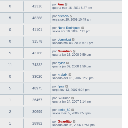
por
Ana
0
42316
quarta mar 16, 2011 6:27 pm
por
oriencio
5
48288
terça set 29, 2009 10:49 am
por
Nuno Rodrigues
0
41101
sexta abr 10, 2009 7:13 pm
por
dominiopt
0
31578
sábado mai 03, 2008 9:31 pm
por
Guardião
5
43166
quarta jan 16, 2008 9:59 pm
por
sylon
11
74332
quarta jan 09, 2008 1:59 pm
por
krakrix
0
33020
sábado dez 01, 2007 1:53 pm
por
fipas
5
48975
terça fev 13, 2007 6:24 pm
por
Skullman
1
26457
quarta jan 24, 2007 1:14 am
por
tonito_69
2
30699
sexta mai 05, 2006 7:58 pm
por
Guardião
1
28982
sábado abr 08, 2006 12:51 pm