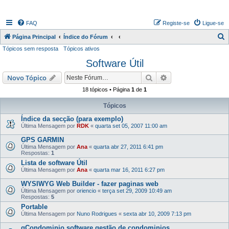
FAQ
Registe-se
Ligue-se
P
Página Principal
Índice do Fórum
Tópicos sem resposta
Tópicos ativos
e
Software Útil
s
q
Pesquisar
Pesquisa avançada
Novo Tópico
u
18 tópicos • Página
1
de
1
i
Tópicos
s
Índice da secção (para exemplo)
a
Última Mensagem por
RDK
«
quarta set 05, 2007 11:00 am
r
GPS GARMIN
Última Mensagem por
Ana
«
quarta abr 27, 2011 6:41 pm
Respostas:
1
Lista de software Útil
Última Mensagem por
Ana
«
quarta mar 16, 2011 6:27 pm
WYSIWYG Web Builder - fazer paginas web
Última Mensagem por
oriencio
«
terça set 29, 2009 10:49 am
Respostas:
5
Portable
Última Mensagem por
Nuno Rodrigues
«
sexta abr 10, 2009 7:13 pm
gCondominio software gestão de condominios