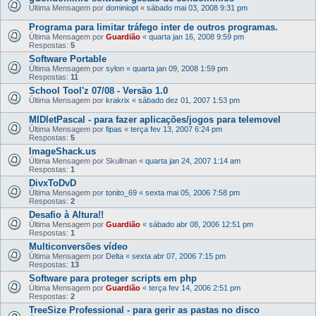
Última Mensagem por
dominiopt
«
sábado mai 03, 2008 9:31 pm
Programa para limitar tráfego inter de outros programas.
Última Mensagem por
Guardião
«
quarta jan 16, 2008 9:59 pm
Respostas:
5
Software Portable
Última Mensagem por
sylon
«
quarta jan 09, 2008 1:59 pm
Respostas:
11
School Tool'z 07/08 - Versão 1.0
Última Mensagem por
krakrix
«
sábado dez 01, 2007 1:53 pm
MIDletPascal - para fazer aplicações/jogos para telemovel
Última Mensagem por
fipas
«
terça fev 13, 2007 6:24 pm
Respostas:
5
ImageShack.us
Última Mensagem por
Skullman
«
quarta jan 24, 2007 1:14 am
Respostas:
1
DivxToDvD
Última Mensagem por
tonito_69
«
sexta mai 05, 2006 7:58 pm
Respostas:
2
Desafio à Altura!!
Última Mensagem por
Guardião
«
sábado abr 08, 2006 12:51 pm
Respostas:
1
Multiconversões vídeo
Última Mensagem por
Delta
«
sexta abr 07, 2006 7:15 pm
Respostas:
13
Software para proteger scripts em php
Última Mensagem por
Guardião
«
terça fev 14, 2006 2:51 pm
Respostas:
2
TreeSize Professional - para gerir as pastas no disco