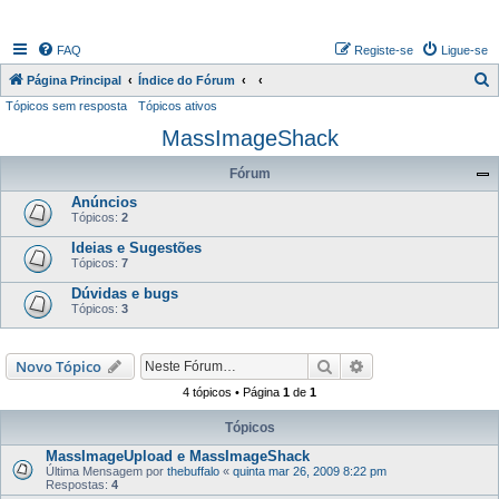
FAQ
Registe-se
Ligue-se
P
Página Principal
Índice do Fórum
Tópicos sem resposta
Tópicos ativos
e
MassImageShack
s
q
Fórum
u
Anúncios
i
Tópicos:
2
s
Ideias e Sugestões
Tópicos:
7
a
Dúvidas e bugs
r
Tópicos:
3
Pesquisar
Pesquisa avançada
Novo Tópico
4 tópicos • Página
1
de
1
Tópicos
MassImageUpload e MassImageShack
Última Mensagem por
thebuffalo
«
quinta mar 26, 2009 8:22 pm
Respostas:
4