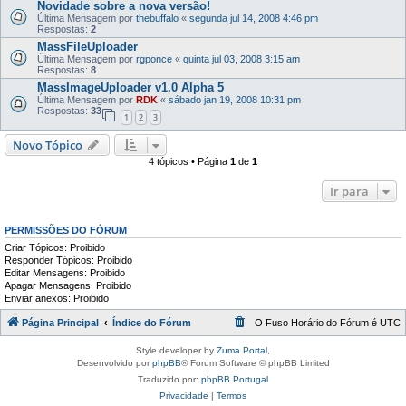
Novidade sobre a nova versão!
Última Mensagem por
thebuffalo
«
segunda jul 14, 2008 4:46 pm
Respostas:
2
MassFileUploader
Última Mensagem por
rgponce
«
quinta jul 03, 2008 3:15 am
Respostas:
8
MassImageUploader v1.0 Alpha 5
Última Mensagem por
RDK
«
sábado jan 19, 2008 10:31 pm
Respostas:
33
1
2
3
Novo Tópico
4 tópicos • Página
1
de
1
Ir para
PERMISSÕES DO FÓRUM
Criar Tópicos: Proibido
Responder Tópicos: Proibido
Editar Mensagens: Proibido
Apagar Mensagens: Proibido
Enviar anexos: Proibido
Página Principal
Índice do Fórum
O Fuso Horário do Fórum é
UTC
Style developer by
Zuma Portal
,
Desenvolvido por
phpBB
® Forum Software © phpBB Limited
Traduzido por:
phpBB Portugal
Privacidade
|
Termos