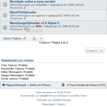
Novidade sobre a nova versão!
Última Mensagem por
thebuffalo
«
segunda jul 14, 2008 4:46 pm
Respostas:
2
MassFileUploader
Última Mensagem por
rgponce
«
quinta jul 03, 2008 3:15 am
Respostas:
8
MassImageUploader v1.0 Alpha 5
Última Mensagem por
RDK
«
sábado jan 19, 2008 10:31 pm
Respostas:
33
1
2
3
Novo Tópico
4 tópicos • Página
1
de
1
Ir para
PERMISSÕES DO FÓRUM
Criar Tópicos: Proibido
Responder Tópicos: Proibido
Editar Mensagens: Proibido
Apagar Mensagens: Proibido
Enviar anexos: Proibido
Página Principal
Índice do Fórum
O Fuso Horário do Fórum é
UTC
Style developer by
Zuma Portal
,
Desenvolvido por
phpBB
® Forum Software © phpBB Limited
Traduzido por:
phpBB Portugal
Privacidade
|
Termos