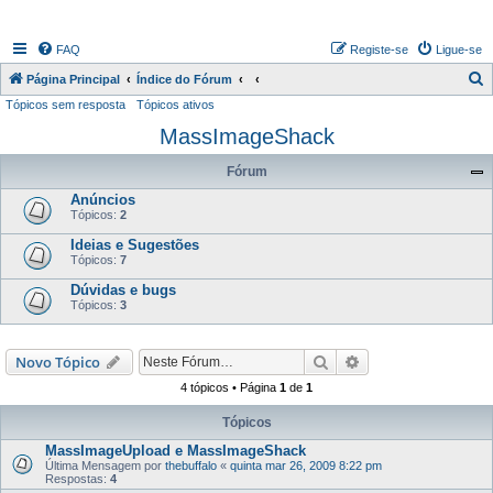
FAQ
Registe-se
Ligue-se
P
Página Principal
Índice do Fórum
Tópicos sem resposta
Tópicos ativos
e
MassImageShack
s
q
Fórum
u
Anúncios
i
Tópicos:
2
s
Ideias e Sugestões
Tópicos:
7
a
Dúvidas e bugs
r
Tópicos:
3
Pesquisar
Pesquisa avançada
Novo Tópico
4 tópicos • Página
1
de
1
Tópicos
MassImageUpload e MassImageShack
Última Mensagem por
thebuffalo
«
quinta mar 26, 2009 8:22 pm
Respostas:
4