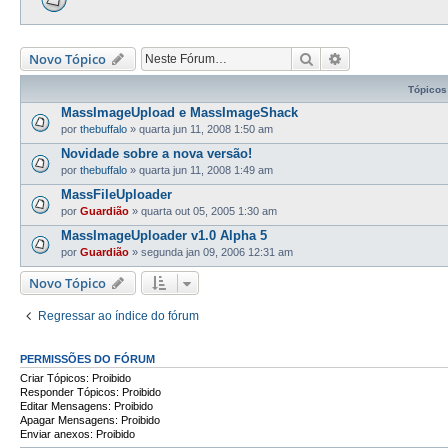
Pesquisar
Pesquisa avança
Novo Tópico
Tópicos
MassImageUpload e MassImageShack
por
thebuffalo
»
quarta jun 11, 2008 1:50 am
Novidade sobre a nova versão!
por
thebuffalo
»
quarta jun 11, 2008 1:49 am
MassFileUploader
por
Guardião
»
quarta out 05, 2005 1:30 am
MassImageUploader v1.0 Alpha 5
por
Guardião
»
segunda jan 09, 2006 12:31 am
Novo Tópico
Regressar ao índice do fórum
PERMISSÕES DO FÓRUM
Criar Tópicos: Proibido
Responder Tópicos: Proibido
Editar Mensagens: Proibido
Apagar Mensagens: Proibido
Enviar anexos: Proibido