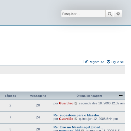
Pesquisar
Pesqu
Registe-se
Ligue-se
Tópicos
Mensagens
Última Mensagem
V
por
Guardião
segunda dez 18, 2006 12:32 am
2
20
e
j
a
Re: sugestoes para o MassIm...
7
24
a
V
por
Guardião
quinta jun 12, 2008 5:44 pm
ú
e
l
j
Re: Erro no MassImageUpload...
t
3
28
a
V
por
minotauro1975
quarta mar 11, 2009 6:11