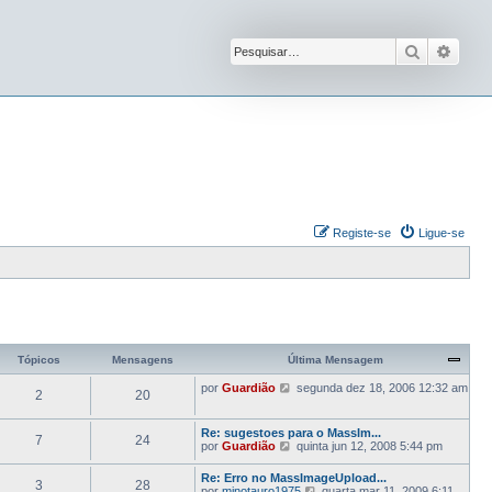
Pesquisar
Pesqu
Registe-se
Ligue-se
Tópicos
Mensagens
Última Mensagem
V
por
Guardião
segunda dez 18, 2006 12:32 am
2
20
e
j
a
Re: sugestoes para o MassIm...
7
24
a
V
por
Guardião
quinta jun 12, 2008 5:44 pm
ú
e
l
j
Re: Erro no MassImageUpload...
t
3
28
a
V
por
minotauro1975
quarta mar 11, 2009 6:11