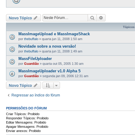
Pesquisar
Pesquisa avança
Novo Tópico
Tópicos
MassImageUpload e MassImageShack
por
thebuffalo
»
quarta jun 11, 2008 1:50 am
Novidade sobre a nova versão!
por
thebuffalo
»
quarta jun 11, 2008 1:49 am
MassFileUploader
por
Guardião
»
quarta out 05, 2005 1:30 am
MassImageUploader v1.0 Alpha 5
por
Guardião
»
segunda jan 09, 2006 12:31 am
Novo Tópico
Regressar ao índice do fórum
PERMISSÕES DO FÓRUM
Criar Tópicos: Proibido
Responder Tópicos: Proibido
Editar Mensagens: Proibido
Apagar Mensagens: Proibido
Enviar anexos: Proibido