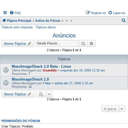
FAQ
Registe-se
Ligue-se
P
Página Principal
Índice do Fórum
Tópicos sem resposta
Tópicos ativos
e
Anúncios
s
q
Pesquisar
Pesquisa avançada
Novo Tópico
u
2 tópicos • Página
1
de
1
i
Tópicos
s
MassImageShack 1.0 Beta - Linux
a
Última Mensagem por
Guardião
«
segunda dez 18, 2006 12:32 am
Respostas:
7
r
MassImageShack 1.0
Última Mensagem por
Felipe
«
quinta abr 27, 2006 2:32 am
Respostas:
11
Novo Tópico
2 tópicos • Página
1
de
1
Ir para
PERMISSÕES DO FÓRUM
Criar Tópicos: Proibido