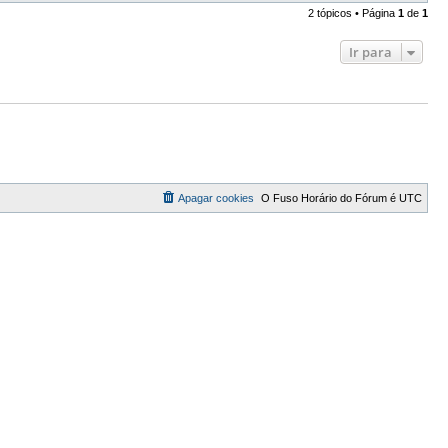
2 tópicos • Página
1
de
1
Ir para
Apagar cookies
O Fuso Horário do Fórum é
UTC