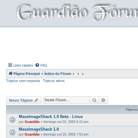
Links rápidos
FAQ
Página Principal
Índice do Fórum
Tópicos sem resposta
Tópicos ativos
Pesquisar
Pesquisa avança
Novo Tópico
Tópicos
MassImageShack 1.0 Beta - Linux
por
Guardião
»
domingo out 02, 2005 8:10 pm
MassImageShack 1.0
por
Guardião
»
domingo set 25, 2005 7:53 pm