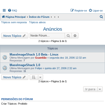
FAQ
Registe-se
Ligue-se
P
Página Principal
Índice do Fórum
Tópicos sem resposta
Tópicos ativos
e
Anúncios
s
q
Pesquisar
Pesquisa avançada
Novo Tópico
u
2 tópicos • Página
1
de
1
i
Tópicos
s
MassImageShack 1.0 Beta - Linux
a
Última Mensagem por
Guardião
«
segunda dez 18, 2006 12:32 am
Respostas:
7
r
MassImageShack 1.0
Última Mensagem por
Felipe
«
quinta abr 27, 2006 2:32 am
Respostas:
11
Novo Tópico
2 tópicos • Página
1
de
1
Ir para
PERMISSÕES DO FÓRUM
Criar Tópicos: Proibido