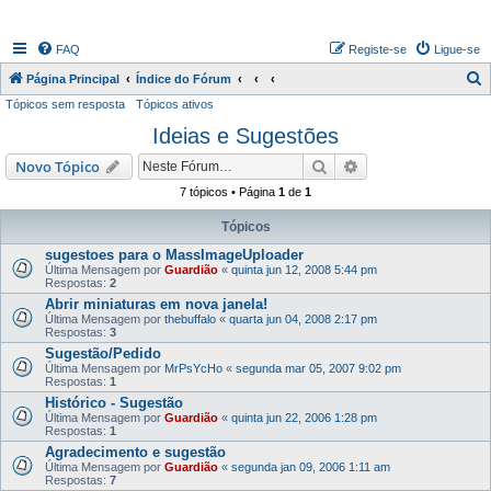
FAQ
Registe-se
Ligue-se
P
Página Principal
Índice do Fórum
Tópicos sem resposta
Tópicos ativos
e
Ideias e Sugestões
s
q
Pesquisar
Pesquisa avançada
Novo Tópico
u
7 tópicos • Página
1
de
1
i
Tópicos
s
sugestoes para o MassImageUploader
a
Última Mensagem por
Guardião
«
quinta jun 12, 2008 5:44 pm
Respostas:
2
r
Abrir miniaturas em nova janela!
Última Mensagem por
thebuffalo
«
quarta jun 04, 2008 2:17 pm
Respostas:
3
Sugestão/Pedido
Última Mensagem por
MrPsYcHo
«
segunda mar 05, 2007 9:02 pm
Respostas:
1
Histórico - Sugestão
Última Mensagem por
Guardião
«
quinta jun 22, 2006 1:28 pm
Respostas:
1
Agradecimento e sugestão
Última Mensagem por
Guardião
«
segunda jan 09, 2006 1:11 am
Respostas:
7