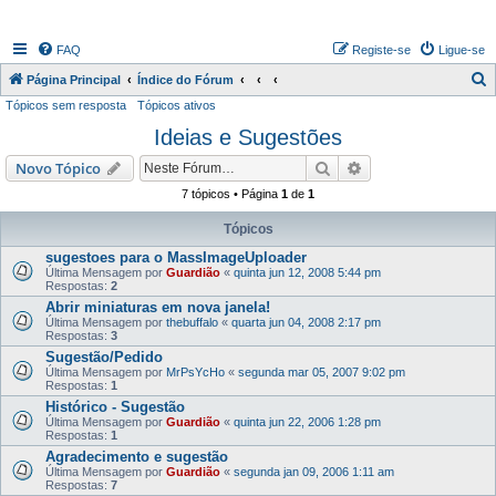
FAQ
Registe-se
Ligue-se
P
Página Principal
Índice do Fórum
Tópicos sem resposta
Tópicos ativos
e
Ideias e Sugestões
s
q
Pesquisar
Pesquisa avançada
Novo Tópico
u
7 tópicos • Página
1
de
1
i
Tópicos
s
sugestoes para o MassImageUploader
a
Última Mensagem por
Guardião
«
quinta jun 12, 2008 5:44 pm
Respostas:
2
r
Abrir miniaturas em nova janela!
Última Mensagem por
thebuffalo
«
quarta jun 04, 2008 2:17 pm
Respostas:
3
Sugestão/Pedido
Última Mensagem por
MrPsYcHo
«
segunda mar 05, 2007 9:02 pm
Respostas:
1
Histórico - Sugestão
Última Mensagem por
Guardião
«
quinta jun 22, 2006 1:28 pm
Respostas:
1
Agradecimento e sugestão
Última Mensagem por
Guardião
«
segunda jan 09, 2006 1:11 am
Respostas:
7