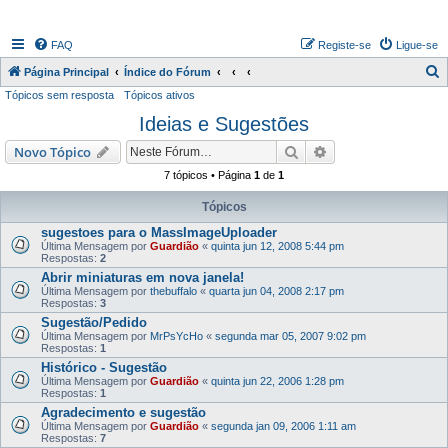
FAQ
Registe-se
Ligue-se
P
Página Principal
Índice do Fórum
Tópicos sem resposta
Tópicos ativos
e
Ideias e Sugestões
s
q
Pesquisar
Pesquisa avançada
Novo Tópico
u
7 tópicos • Página
1
de
1
i
Tópicos
s
sugestoes para o MassImageUploader
a
Última Mensagem por
Guardião
«
quinta jun 12, 2008 5:44 pm
Respostas:
2
r
Abrir miniaturas em nova janela!
Última Mensagem por
thebuffalo
«
quarta jun 04, 2008 2:17 pm
Respostas:
3
Sugestão/Pedido
Última Mensagem por
MrPsYcHo
«
segunda mar 05, 2007 9:02 pm
Respostas:
1
Histórico - Sugestão
Última Mensagem por
Guardião
«
quinta jun 22, 2006 1:28 pm
Respostas:
1
Agradecimento e sugestão
Última Mensagem por
Guardião
«
segunda jan 09, 2006 1:11 am
Respostas:
7