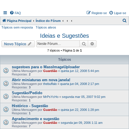
FAQ
Registe-se
Ligue-se
P
Página Principal
Índice do Fórum
Tópicos sem resposta
Tópicos ativos
e
Ideias e Sugestões
s
q
Pesquisar
Pesquisa avançada
Novo Tópico
u
7 tópicos • Página
1
de
1
i
Tópicos
s
sugestoes para o MassImageUploader
a
Última Mensagem por
Guardião
«
quinta jun 12, 2008 5:44 pm
Respostas:
2
r
Abrir miniaturas em nova janela!
Última Mensagem por
thebuffalo
«
quarta jun 04, 2008 2:17 pm
Respostas:
3
Sugestão/Pedido
Última Mensagem por
MrPsYcHo
«
segunda mar 05, 2007 9:02 pm
Respostas:
1
Histórico - Sugestão
Última Mensagem por
Guardião
«
quinta jun 22, 2006 1:28 pm
Respostas:
1
Agradecimento e sugestão
Última Mensagem por
Guardião
«
segunda jan 09, 2006 1:11 am
Respostas:
7