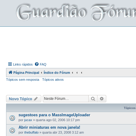
Links rápidos
FAQ
Página Principal
Índice do Fórum
Tópicos sem resposta
Tópicos ativos
Pesquisar
Pesquisa avança
Novo Tópico
Tópicos
sugestoes para o MassImageUploader
por
jucax
»
quarta ago 02, 2006 10:17 pm
Abrir miniaturas em nova janela!
por
thebuffalo
»
quarta abr 23, 2008 3:12 am