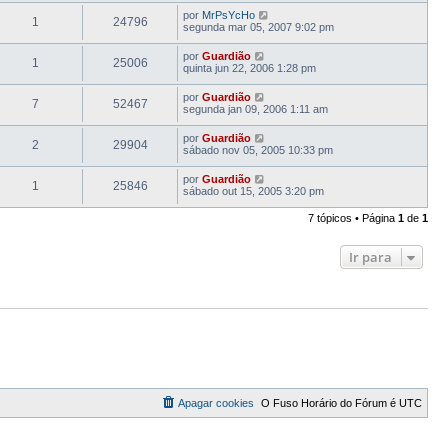
por
MrPsYcHo
1
24796
segunda mar 05, 2007 9:02 pm
por
Guardião
1
25006
quinta jun 22, 2006 1:28 pm
por
Guardião
7
52467
segunda jan 09, 2006 1:11 am
por
Guardião
2
29904
sábado nov 05, 2005 10:33 pm
por
Guardião
1
25846
sábado out 15, 2005 3:20 pm
7 tópicos • Página
1
de
1
Ir para
Apagar cookies
O Fuso Horário do Fórum é
UTC