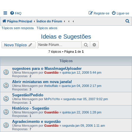
FAQ
Registe-se
Ligue-se
P
Página Principal
Índice do Fórum
Tópicos sem resposta
Tópicos ativos
e
Ideias e Sugestões
s
q
Pesquisar
Pesquisa avançada
Novo Tópico
u
7 tópicos • Página
1
de
1
i
Tópicos
s
sugestoes para o MassImageUploader
a
Última Mensagem por
Guardião
«
quinta jun 12, 2008 5:44 pm
Respostas:
2
r
Abrir miniaturas em nova janela!
Última Mensagem por
thebuffalo
«
quarta jun 04, 2008 2:17 pm
Respostas:
3
Sugestão/Pedido
Última Mensagem por
MrPsYcHo
«
segunda mar 05, 2007 9:02 pm
Respostas:
1
Histórico - Sugestão
Última Mensagem por
Guardião
«
quinta jun 22, 2006 1:28 pm
Respostas:
1
Agradecimento e sugestão
Última Mensagem por
Guardião
«
segunda jan 09, 2006 1:11 am
Respostas:
7