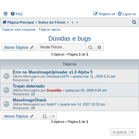
FAQ
Registe-se
Ligue-se
P
Página Principal
Índice do Fórum
Tópicos sem resposta
Tópicos ativos
e
Dúvidas e bugs
s
q
Pesquisar
Pesquisa avançada
Novo Tópico
u
3 tópicos • Página
1
de
1
i
Tópicos
s
Erro no MassImageUploader v1.0 Alpha 5
a
Última Mensagem por
minotauro1975
«
quarta mar 11, 2009 6:11 pm
Respostas:
2
r
Trojan detectado
Última Mensagem por
Guardião
«
quinta jun 05, 2008 9:05 am
Respostas:
13
MassImageShack
Última Mensagem por
hrpttr7
«
quarta nov 14, 2007 10:32 pm
Respostas:
10
Novo Tópico
3 tópicos • Página
1
de
1
Ir para