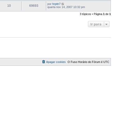
por
hrpttr7
10
69693
quarta nov 14, 2007 10:32 pm
3 tópicos • Página
1
de
1
Ir para
Apagar cookies
O Fuso Horário do Fórum é
UTC