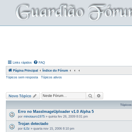
Links rápidos
FAQ
Página Principal
Índice do Fórum
Tópicos sem resposta
Tópicos ativos
Pesquisar
Pesquisa avança
Novo Tópico
Tópicos
Erro no MassImageUploader v1.0 Alpha 5
por
minotauro1975
»
quinta fev 26, 2009 8:01 pm
Trojan detectado
por
tL0z
»
quarta nov 15, 2006 8:10 pm