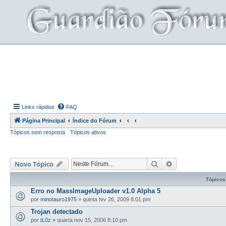
Links rápidos
FAQ
Página Principal
Índice do Fórum
Tópicos sem resposta
Tópicos ativos
Pesquisar
Pesquisa avança
Novo Tópico
Tópicos
Erro no MassImageUploader v1.0 Alpha 5
por
minotauro1975
»
quinta fev 26, 2009 8:01 pm
Trojan detectado
por
tL0z
»
quarta nov 15, 2006 8:10 pm