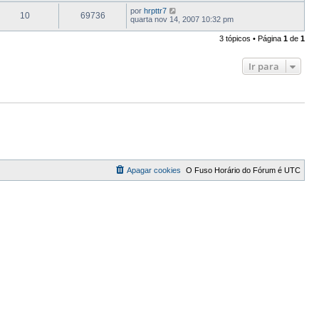
por
hrpttr7
10
69736
quarta nov 14, 2007 10:32 pm
3 tópicos • Página
1
de
1
Ir para
Apagar cookies
O Fuso Horário do Fórum é
UTC