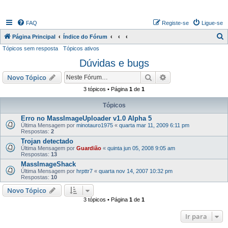
FAQ
Registe-se
Ligue-se
P
Página Principal
Índice do Fórum
Tópicos sem resposta
Tópicos ativos
e
Dúvidas e bugs
s
q
Pesquisar
Pesquisa avançada
Novo Tópico
u
3 tópicos • Página
1
de
1
i
Tópicos
s
Erro no MassImageUploader v1.0 Alpha 5
a
Última Mensagem por
minotauro1975
«
quarta mar 11, 2009 6:11 pm
Respostas:
2
r
Trojan detectado
Última Mensagem por
Guardião
«
quinta jun 05, 2008 9:05 am
Respostas:
13
MassImageShack
Última Mensagem por
hrpttr7
«
quarta nov 14, 2007 10:32 pm
Respostas:
10
Novo Tópico
3 tópicos • Página
1
de
1
Ir para