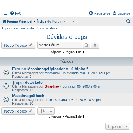
FAQ
Registe-se
Ligue-se
P
Página Principal
Índice do Fórum
Tópicos sem resposta
Tópicos ativos
e
Dúvidas e bugs
s
q
Pesquisar
Pesquisa avançada
Novo Tópico
u
3 tópicos • Página
1
de
1
i
Tópicos
s
Erro no MassImageUploader v1.0 Alpha 5
a
Última Mensagem por
minotauro1975
«
quarta mar 11, 2009 6:11 pm
Respostas:
2
r
Trojan detectado
Última Mensagem por
Guardião
«
quinta jun 05, 2008 9:05 am
Respostas:
13
MassImageShack
Última Mensagem por
hrpttr7
«
quarta nov 14, 2007 10:32 pm
Respostas:
10
Novo Tópico
3 tópicos • Página
1
de
1
Ir para