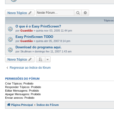
Pesquisar
Pesquisa avança
Novo Tópico
Tópicos
O que é o Easy PrintScreen?
por
Guardião
»
quinta nov 03, 2005 11:44 pm
Easy PrintScreen TODO
por
Guardião
»
quinta abr 05, 2007 8:14 pm
Download do programa aqui.
por
Skullman
»
domingo fev 11, 2007 1:43 am
Novo Tópico
Regressar ao índice do fórum
PERMISSÕES DO FÓRUM
Criar Tópicos: Proibido
Responder Tópicos: Proibido
Editar Mensagens: Proibido
Apagar Mensagens: Proibido
Enviar anexos: Proibido
Página Principal
Índice do Fórum