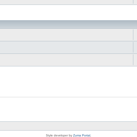
da
Style developer by
Zuma Portal
,