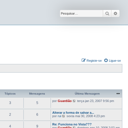
Pesquisar
Pesqu
Registe-se
Ligue-se
Tópicos
Mensagens
Última Mensagem
V
por
Guardião
terça jan 23, 2007 9:56 pm
3
5
e
j
a
Alterar a forma de salvar a...
2
6
a
V
por
rui
sexta mai 30, 2008 4:23 pm
ú
e
l
j
Re: Funciona no Vista???
t
4
9
a
V
por
Guardião
domingo ago 10, 2008 2:02 am