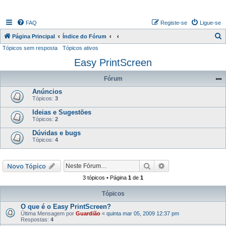
FAQ
Registe-se
Ligue-se
P
Página Principal
Índice do Fórum
Tópicos sem resposta
Tópicos ativos
e
Easy PrintScreen
s
q
Fórum
u
Anúncios
i
Tópicos:
3
s
Ideias e Sugestões
Tópicos:
2
a
Dúvidas e bugs
r
Tópicos:
4
Pesquisar
Pesquisa avançada
Novo Tópico
3 tópicos • Página
1
de
1
Tópicos
O que é o Easy PrintScreen?
Última Mensagem por
Guardião
«
quinta mar 05, 2009 12:37 pm
Respostas:
4