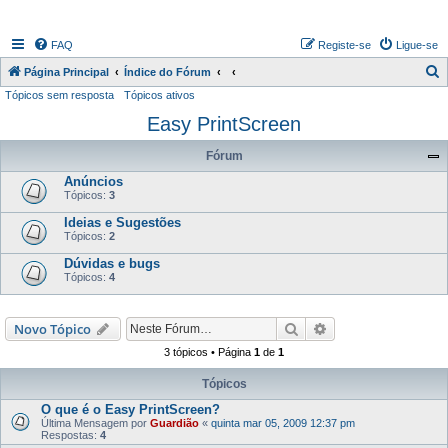
FAQ
Registe-se
Ligue-se
P
Página Principal
Índice do Fórum
Tópicos sem resposta
Tópicos ativos
e
Easy PrintScreen
s
q
Fórum
u
Anúncios
i
Tópicos:
3
s
Ideias e Sugestões
Tópicos:
2
a
Dúvidas e bugs
r
Tópicos:
4
Pesquisar
Pesquisa avançada
Novo Tópico
3 tópicos • Página
1
de
1
Tópicos
O que é o Easy PrintScreen?
Última Mensagem por
Guardião
«
quinta mar 05, 2009 12:37 pm
Respostas:
4