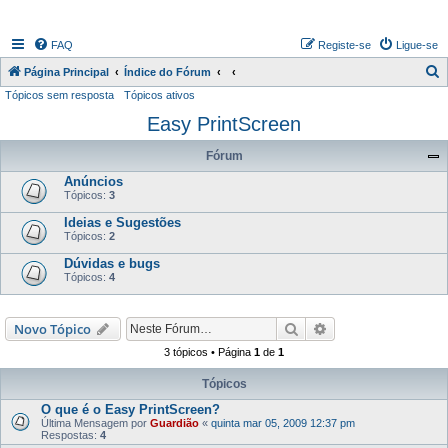
FAQ
Registe-se
Ligue-se
P
Página Principal
Índice do Fórum
Tópicos sem resposta
Tópicos ativos
e
Easy PrintScreen
s
q
Fórum
u
Anúncios
i
Tópicos:
3
s
Ideias e Sugestões
Tópicos:
2
a
Dúvidas e bugs
r
Tópicos:
4
Pesquisar
Pesquisa avançada
Novo Tópico
3 tópicos • Página
1
de
1
Tópicos
O que é o Easy PrintScreen?
Última Mensagem por
Guardião
«
quinta mar 05, 2009 12:37 pm
Respostas:
4