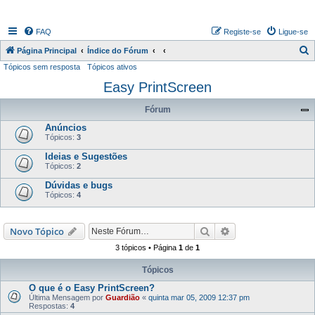
FAQ
Registe-se
Ligue-se
P
Página Principal
Índice do Fórum
Tópicos sem resposta
Tópicos ativos
e
Easy PrintScreen
s
q
Fórum
u
Anúncios
i
Tópicos:
3
s
Ideias e Sugestões
Tópicos:
2
a
Dúvidas e bugs
r
Tópicos:
4
Pesquisar
Pesquisa avançada
Novo Tópico
3 tópicos • Página
1
de
1
Tópicos
O que é o Easy PrintScreen?
Última Mensagem por
Guardião
«
quinta mar 05, 2009 12:37 pm
Respostas:
4