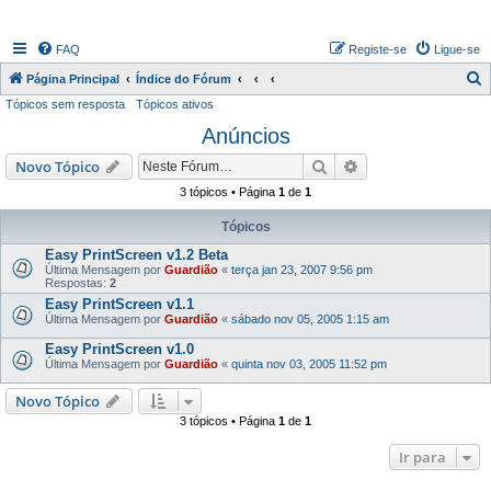
FAQ
Registe-se
Ligue-se
P
Página Principal
Índice do Fórum
Tópicos sem resposta
Tópicos ativos
e
Anúncios
s
q
Pesquisar
Pesquisa avançada
Novo Tópico
u
3 tópicos • Página
1
de
1
i
Tópicos
s
Easy PrintScreen v1.2 Beta
a
Última Mensagem por
Guardião
«
terça jan 23, 2007 9:56 pm
Respostas:
2
r
Easy PrintScreen v1.1
Última Mensagem por
Guardião
«
sábado nov 05, 2005 1:15 am
Easy PrintScreen v1.0
Última Mensagem por
Guardião
«
quinta nov 03, 2005 11:52 pm
Novo Tópico
3 tópicos • Página
1
de
1
Ir para