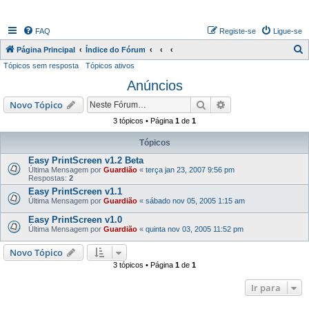
FAQ
Registe-se
Ligue-se
P
Página Principal
Índice do Fórum
Tópicos sem resposta
Tópicos ativos
e
Anúncios
s
q
Pesquisar
Pesquisa avançada
Novo Tópico
u
3 tópicos • Página
1
de
1
i
Tópicos
s
Easy PrintScreen v1.2 Beta
a
Última Mensagem por
Guardião
«
terça jan 23, 2007 9:56 pm
Respostas:
2
r
Easy PrintScreen v1.1
Última Mensagem por
Guardião
«
sábado nov 05, 2005 1:15 am
Easy PrintScreen v1.0
Última Mensagem por
Guardião
«
quinta nov 03, 2005 11:52 pm
Novo Tópico
3 tópicos • Página
1
de
1
Ir para