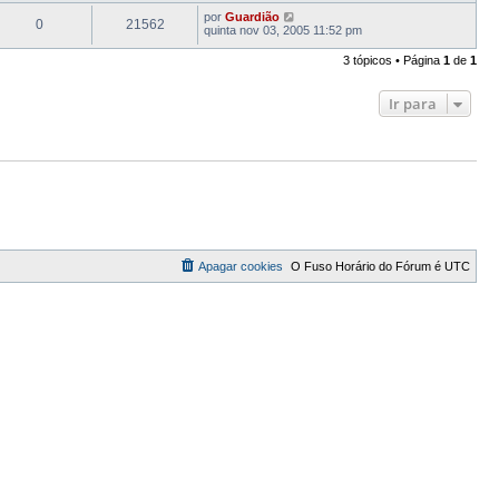
por
Guardião
0
21562
quinta nov 03, 2005 11:52 pm
3 tópicos • Página
1
de
1
Ir para
Apagar cookies
O Fuso Horário do Fórum é
UTC