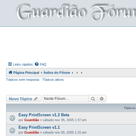
Links rápidos
FAQ
Página Principal
Índice do Fórum
Tópicos sem resposta
Tópicos ativos
Pesquisar
Pesquisa avança
Novo Tópico
Tópicos
Easy PrintScreen v1.2 Beta
por
Guardião
»
sábado nov 05, 2005 1:37 pm
Easy PrintScreen v1.1
por
Guardião
»
sábado nov 05, 2005 1:15 am