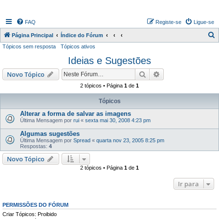
FAQ
Registe-se
Ligue-se
P
Página Principal
Índice do Fórum
Tópicos sem resposta
Tópicos ativos
e
Ideias e Sugestões
s
q
Pesquisar
Pesquisa avançada
Novo Tópico
u
2 tópicos • Página
1
de
1
i
Tópicos
s
Alterar a forma de salvar as imagens
a
Última Mensagem por
rui
«
sexta mai 30, 2008 4:23 pm
r
Algumas sugestões
Última Mensagem por
Spread
«
quarta nov 23, 2005 8:25 pm
Respostas:
4
Novo Tópico
2 tópicos • Página
1
de
1
Ir para
PERMISSÕES DO FÓRUM
Criar Tópicos: Proibido