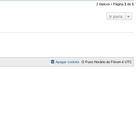
2 tópicos • Página
1
de
1
Ir para
Apagar cookies
O Fuso Horário do Fórum é
UTC