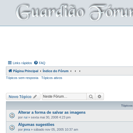
Links rápidos
FAQ
Página Principal
Índice do Fórum
Tópicos sem resposta
Tópicos ativos
Pesquisar
Pesquisa avança
Novo Tópico
Tópicos
Alterar a forma de salvar as imagens
por
rui
»
sexta mai 30, 2008 4:23 pm
Algumas sugestões
por
jmra
»
sábado nov 05, 2005 10:37 am