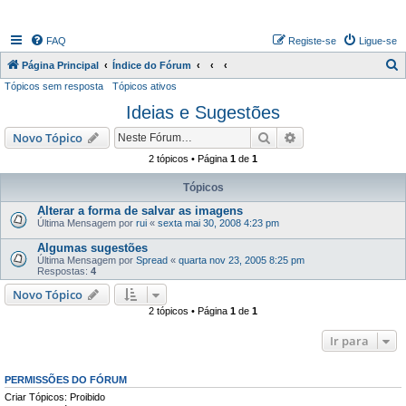
FAQ
Registe-se
Ligue-se
P
Página Principal
Índice do Fórum
Tópicos sem resposta
Tópicos ativos
e
Ideias e Sugestões
s
q
Pesquisar
Pesquisa avançada
Novo Tópico
u
2 tópicos • Página
1
de
1
i
Tópicos
s
Alterar a forma de salvar as imagens
a
Última Mensagem por
rui
«
sexta mai 30, 2008 4:23 pm
r
Algumas sugestões
Última Mensagem por
Spread
«
quarta nov 23, 2005 8:25 pm
Respostas:
4
Novo Tópico
2 tópicos • Página
1
de
1
Ir para
PERMISSÕES DO FÓRUM
Criar Tópicos: Proibido