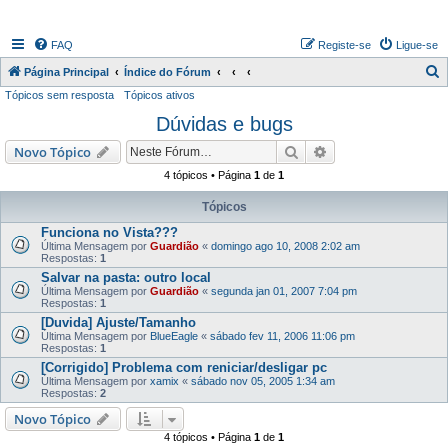
FAQ
Registe-se
Ligue-se
P
Página Principal
Índice do Fórum
Tópicos sem resposta
Tópicos ativos
e
Dúvidas e bugs
s
q
Pesquisar
Pesquisa avançada
Novo Tópico
u
4 tópicos • Página
1
de
1
i
Tópicos
s
Funciona no Vista???
a
Última Mensagem por
Guardião
«
domingo ago 10, 2008 2:02 am
Respostas:
1
r
Salvar na pasta: outro local
Última Mensagem por
Guardião
«
segunda jan 01, 2007 7:04 pm
Respostas:
1
[Duvida] Ajuste/Tamanho
Última Mensagem por
BlueEagle
«
sábado fev 11, 2006 11:06 pm
Respostas:
1
[Corrigido] Problema com reniciar/desligar pc
Última Mensagem por
xamix
«
sábado nov 05, 2005 1:34 am
Respostas:
2
Novo Tópico
4 tópicos • Página
1
de
1