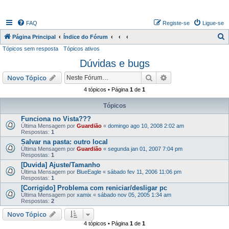
FAQ
Registe-se
Ligue-se
P
Página Principal
Índice do Fórum
Tópicos sem resposta
Tópicos ativos
e
Dúvidas e bugs
s
q
Pesquisar
Pesquisa avançada
Novo Tópico
u
4 tópicos • Página
1
de
1
i
Tópicos
s
Funciona no Vista???
a
Última Mensagem por
Guardião
«
domingo ago 10, 2008 2:02 am
Respostas:
1
r
Salvar na pasta: outro local
Última Mensagem por
Guardião
«
segunda jan 01, 2007 7:04 pm
Respostas:
1
[Duvida] Ajuste/Tamanho
Última Mensagem por
BlueEagle
«
sábado fev 11, 2006 11:06 pm
Respostas:
1
[Corrigido] Problema com reniciar/desligar pc
Última Mensagem por
xamix
«
sábado nov 05, 2005 1:34 am
Respostas:
2
Novo Tópico
4 tópicos • Página
1
de
1