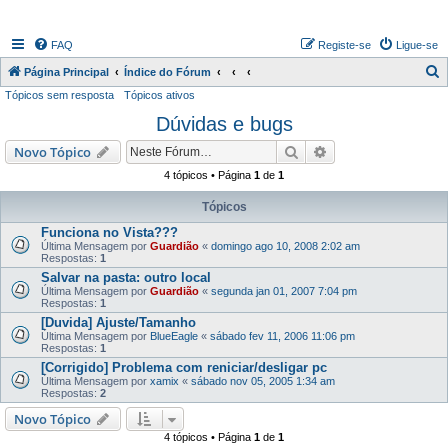
FAQ
Registe-se
Ligue-se
P
Página Principal
Índice do Fórum
Tópicos sem resposta
Tópicos ativos
e
Dúvidas e bugs
s
q
Pesquisar
Pesquisa avançada
Novo Tópico
u
4 tópicos • Página
1
de
1
i
Tópicos
s
Funciona no Vista???
a
Última Mensagem por
Guardião
«
domingo ago 10, 2008 2:02 am
Respostas:
1
r
Salvar na pasta: outro local
Última Mensagem por
Guardião
«
segunda jan 01, 2007 7:04 pm
Respostas:
1
[Duvida] Ajuste/Tamanho
Última Mensagem por
BlueEagle
«
sábado fev 11, 2006 11:06 pm
Respostas:
1
[Corrigido] Problema com reniciar/desligar pc
Última Mensagem por
xamix
«
sábado nov 05, 2005 1:34 am
Respostas:
2
Novo Tópico
4 tópicos • Página
1
de
1