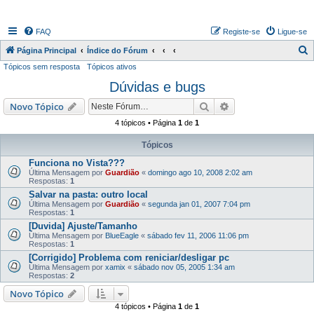
FAQ
Registe-se
Ligue-se
P
Página Principal
Índice do Fórum
Tópicos sem resposta
Tópicos ativos
e
Dúvidas e bugs
s
q
Pesquisar
Pesquisa avançada
Novo Tópico
u
4 tópicos • Página
1
de
1
i
Tópicos
s
Funciona no Vista???
a
Última Mensagem por
Guardião
«
domingo ago 10, 2008 2:02 am
Respostas:
1
r
Salvar na pasta: outro local
Última Mensagem por
Guardião
«
segunda jan 01, 2007 7:04 pm
Respostas:
1
[Duvida] Ajuste/Tamanho
Última Mensagem por
BlueEagle
«
sábado fev 11, 2006 11:06 pm
Respostas:
1
[Corrigido] Problema com reniciar/desligar pc
Última Mensagem por
xamix
«
sábado nov 05, 2005 1:34 am
Respostas:
2
Novo Tópico
4 tópicos • Página
1
de
1