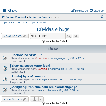
FAQ
Registe-se
Ligue-se
P
Página Principal
Índice do Fórum
Tópicos sem resposta
Tópicos ativos
e
Dúvidas e bugs
s
q
Pesquisar
Pesquisa avançada
Novo Tópico
u
4 tópicos • Página
1
de
1
i
Tópicos
s
Funciona no Vista???
a
Última Mensagem por
Guardião
«
domingo ago 10, 2008 2:02 am
Respostas:
1
r
Salvar na pasta: outro local
Última Mensagem por
Guardião
«
segunda jan 01, 2007 7:04 pm
Respostas:
1
[Duvida] Ajuste/Tamanho
Última Mensagem por
BlueEagle
«
sábado fev 11, 2006 11:06 pm
Respostas:
1
[Corrigido] Problema com reniciar/desligar pc
Última Mensagem por
xamix
«
sábado nov 05, 2005 1:34 am
Respostas:
2
Novo Tópico
4 tópicos • Página
1
de
1