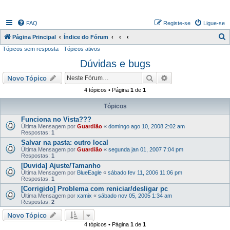
FAQ
Registe-se
Ligue-se
P
Página Principal
Índice do Fórum
Tópicos sem resposta
Tópicos ativos
e
Dúvidas e bugs
s
q
Pesquisar
Pesquisa avançada
Novo Tópico
u
4 tópicos • Página
1
de
1
i
Tópicos
s
Funciona no Vista???
a
Última Mensagem por
Guardião
«
domingo ago 10, 2008 2:02 am
Respostas:
1
r
Salvar na pasta: outro local
Última Mensagem por
Guardião
«
segunda jan 01, 2007 7:04 pm
Respostas:
1
[Duvida] Ajuste/Tamanho
Última Mensagem por
BlueEagle
«
sábado fev 11, 2006 11:06 pm
Respostas:
1
[Corrigido] Problema com reniciar/desligar pc
Última Mensagem por
xamix
«
sábado nov 05, 2005 1:34 am
Respostas:
2
Novo Tópico
4 tópicos • Página
1
de
1