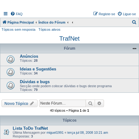
FAQ
Registe-se
Ligue-se
P
Página Principal
Índice do Fórum
Tópicos sem resposta
Tópicos ativos
e
TrafNet
s
q
Fórum
u
Anúncios
i
Tópicos:
28
s
Ideias e Sugestões
Tópicos:
34
a
Dúvidas e bugs
r
Secção onde podem colocar dúvidas e bugs deste programa
Tópicos:
79
Pesquisar
Pesquisa avançada
Novo Tópico
40 tópicos • Página
1
de
1
Tópicos
Lista ToDo TrafNet
Última Mensagem por
miguel1991
«
terça jul 08, 2008 10:21 am
Respostas:
3