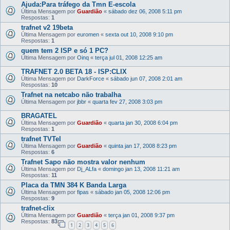
Ajuda:Para tráfego da Tmn E-escola
Última Mensagem por
Guardião
«
sábado dez 06, 2008 5:11 pm
Respostas:
1
trafnet v2 19beta
Última Mensagem por
euromen
«
sexta out 10, 2008 9:10 pm
Respostas:
1
quem tem 2 ISP e só 1 PC?
Última Mensagem por
Oinq
«
terça jul 01, 2008 12:25 am
TRAFNET 2.0 BETA 18 - ISP:CLIX
Última Mensagem por
DarkForce
«
sábado jun 07, 2008 2:01 am
Respostas:
10
Trafnet na netcabo não trabalha
Última Mensagem por
jbbr
«
quarta fev 27, 2008 3:03 pm
BRAGATEL
Última Mensagem por
Guardião
«
quarta jan 30, 2008 6:04 pm
Respostas:
1
trafnet TVTel
Última Mensagem por
Guardião
«
quinta jan 17, 2008 8:23 pm
Respostas:
6
Trafnet Sapo não mostra valor nenhum
Última Mensagem por
Dj_ALfa
«
domingo jan 13, 2008 11:21 am
Respostas:
11
Placa da TMN 384 K Banda Larga
Última Mensagem por
fipas
«
sábado jan 05, 2008 12:06 pm
Respostas:
9
trafnet-clix
Última Mensagem por
Guardião
«
terça jan 01, 2008 9:37 pm
Respostas:
83
1
2
3
4
5
6