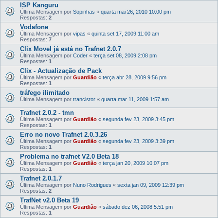
ISP Kanguru
Última Mensagem por
Sopinhas
«
quarta mai 26, 2010 10:00 pm
Respostas:
2
Vodafone
Última Mensagem por
vipas
«
quinta set 17, 2009 11:00 am
Respostas:
7
Clix Movel já está no Trafnet 2.0.7
Última Mensagem por
Coder
«
terça set 08, 2009 2:08 pm
Respostas:
1
Clix - Actualização de Pack
Última Mensagem por
Guardião
«
terça abr 28, 2009 9:56 pm
Respostas:
1
tráfego ilimitado
Última Mensagem por
trancistor
«
quarta mar 11, 2009 1:57 am
Trafnet 2.0.2 - tmn
Última Mensagem por
Guardião
«
segunda fev 23, 2009 3:45 pm
Respostas:
1
Erro no novo Trafnet 2.0.3.26
Última Mensagem por
Guardião
«
segunda fev 23, 2009 3:39 pm
Respostas:
1
Problema no trafnet V2.0 Beta 18
Última Mensagem por
Guardião
«
terça jan 20, 2009 10:07 pm
Respostas:
1
Trafnet 2.0.1.7
Última Mensagem por
Nuno Rodrigues
«
sexta jan 09, 2009 12:39 pm
Respostas:
2
TrafNet v2.0 Beta 19
Última Mensagem por
Guardião
«
sábado dez 06, 2008 5:51 pm
Respostas:
1