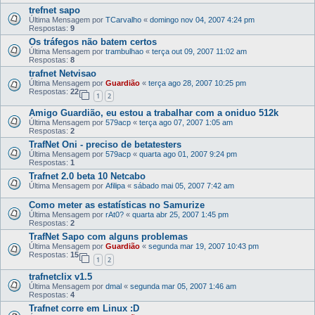
trefnet sapo
Última Mensagem por
TCarvalho
«
domingo nov 04, 2007 4:24 pm
Respostas:
9
Os tráfegos não batem certos
Última Mensagem por
trambulhao
«
terça out 09, 2007 11:02 am
Respostas:
8
trafnet Netvisao
Última Mensagem por
Guardião
«
terça ago 28, 2007 10:25 pm
Respostas:
22
1
2
Amigo Guardião, eu estou a trabalhar com a oniduo 512k
Última Mensagem por
579acp
«
terça ago 07, 2007 1:05 am
Respostas:
2
TrafNet Oni - preciso de betatesters
Última Mensagem por
579acp
«
quarta ago 01, 2007 9:24 pm
Respostas:
1
Trafnet 2.0 beta 10 Netcabo
Última Mensagem por
Afilipa
«
sábado mai 05, 2007 7:42 am
Como meter as estatísticas no Samurize
Última Mensagem por
rAt0?
«
quarta abr 25, 2007 1:45 pm
Respostas:
2
TrafNet Sapo com alguns problemas
Última Mensagem por
Guardião
«
segunda mar 19, 2007 10:43 pm
Respostas:
15
1
2
trafnetclix v1.5
Última Mensagem por
dmal
«
segunda mar 05, 2007 1:46 am
Respostas:
4
Trafnet corre em Linux :D