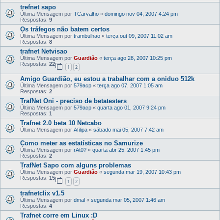
trefnet sapo
Última Mensagem por
TCarvalho
«
domingo nov 04, 2007 4:24 pm
Respostas:
9
Os tráfegos não batem certos
Última Mensagem por
trambulhao
«
terça out 09, 2007 11:02 am
Respostas:
8
trafnet Netvisao
Última Mensagem por
Guardião
«
terça ago 28, 2007 10:25 pm
Respostas:
22
1
2
Amigo Guardião, eu estou a trabalhar com a oniduo 512k
Última Mensagem por
579acp
«
terça ago 07, 2007 1:05 am
Respostas:
2
TrafNet Oni - preciso de betatesters
Última Mensagem por
579acp
«
quarta ago 01, 2007 9:24 pm
Respostas:
1
Trafnet 2.0 beta 10 Netcabo
Última Mensagem por
Afilipa
«
sábado mai 05, 2007 7:42 am
Como meter as estatísticas no Samurize
Última Mensagem por
rAt0?
«
quarta abr 25, 2007 1:45 pm
Respostas:
2
TrafNet Sapo com alguns problemas
Última Mensagem por
Guardião
«
segunda mar 19, 2007 10:43 pm
Respostas:
15
1
2
trafnetclix v1.5
Última Mensagem por
dmal
«
segunda mar 05, 2007 1:46 am
Respostas:
4
Trafnet corre em Linux :D