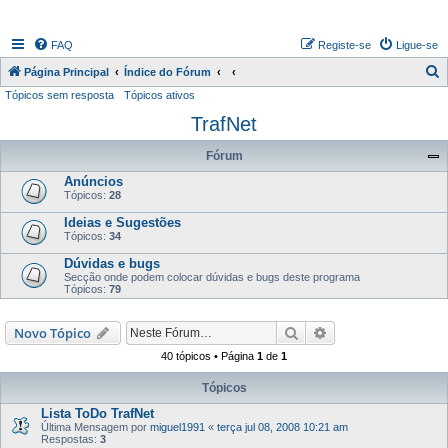
FAQ
Registe-se
Ligue-se
P
Página Principal
Índice do Fórum
Tópicos sem resposta
Tópicos ativos
e
TrafNet
s
q
Fórum
u
Anúncios
i
Tópicos:
28
s
Ideias e Sugestões
Tópicos:
34
a
Dúvidas e bugs
r
Secção onde podem colocar dúvidas e bugs deste programa
Tópicos:
79
Pesquisar
Pesquisa avançada
Novo Tópico
40 tópicos • Página
1
de
1
Tópicos
Lista ToDo TrafNet
Última Mensagem por
miguel1991
«
terça jul 08, 2008 10:21 am
Respostas:
3