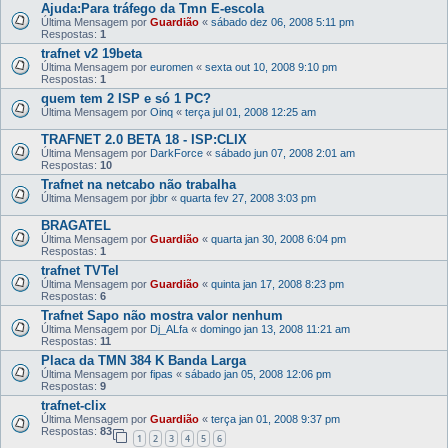
Ajuda:Para tráfego da Tmn E-escola
Última Mensagem por
Guardião
«
sábado dez 06, 2008 5:11 pm
Respostas:
1
trafnet v2 19beta
Última Mensagem por
euromen
«
sexta out 10, 2008 9:10 pm
Respostas:
1
quem tem 2 ISP e só 1 PC?
Última Mensagem por
Oinq
«
terça jul 01, 2008 12:25 am
TRAFNET 2.0 BETA 18 - ISP:CLIX
Última Mensagem por
DarkForce
«
sábado jun 07, 2008 2:01 am
Respostas:
10
Trafnet na netcabo não trabalha
Última Mensagem por
jbbr
«
quarta fev 27, 2008 3:03 pm
BRAGATEL
Última Mensagem por
Guardião
«
quarta jan 30, 2008 6:04 pm
Respostas:
1
trafnet TVTel
Última Mensagem por
Guardião
«
quinta jan 17, 2008 8:23 pm
Respostas:
6
Trafnet Sapo não mostra valor nenhum
Última Mensagem por
Dj_ALfa
«
domingo jan 13, 2008 11:21 am
Respostas:
11
Placa da TMN 384 K Banda Larga
Última Mensagem por
fipas
«
sábado jan 05, 2008 12:06 pm
Respostas:
9
trafnet-clix
Última Mensagem por
Guardião
«
terça jan 01, 2008 9:37 pm
Respostas:
83
1
2
3
4
5
6