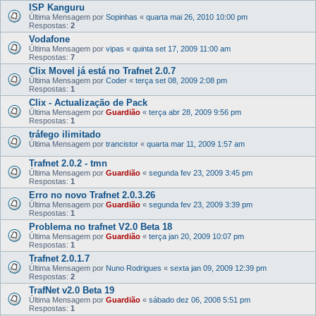
ISP Kanguru
Última Mensagem por
Sopinhas
«
quarta mai 26, 2010 10:00 pm
Respostas:
2
Vodafone
Última Mensagem por
vipas
«
quinta set 17, 2009 11:00 am
Respostas:
7
Clix Movel já está no Trafnet 2.0.7
Última Mensagem por
Coder
«
terça set 08, 2009 2:08 pm
Respostas:
1
Clix - Actualização de Pack
Última Mensagem por
Guardião
«
terça abr 28, 2009 9:56 pm
Respostas:
1
tráfego ilimitado
Última Mensagem por
trancistor
«
quarta mar 11, 2009 1:57 am
Trafnet 2.0.2 - tmn
Última Mensagem por
Guardião
«
segunda fev 23, 2009 3:45 pm
Respostas:
1
Erro no novo Trafnet 2.0.3.26
Última Mensagem por
Guardião
«
segunda fev 23, 2009 3:39 pm
Respostas:
1
Problema no trafnet V2.0 Beta 18
Última Mensagem por
Guardião
«
terça jan 20, 2009 10:07 pm
Respostas:
1
Trafnet 2.0.1.7
Última Mensagem por
Nuno Rodrigues
«
sexta jan 09, 2009 12:39 pm
Respostas:
2
TrafNet v2.0 Beta 19
Última Mensagem por
Guardião
«
sábado dez 06, 2008 5:51 pm
Respostas:
1