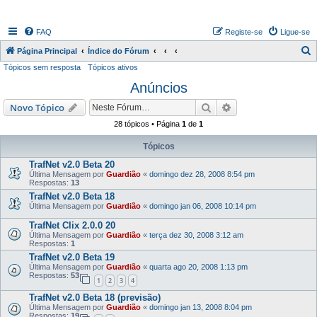
FAQ
Registe-se
Ligue-se
P
Página Principal
Índice do Fórum
Tópicos sem resposta
Tópicos ativos
e
Anúncios
s
q
Pesquisar
Pesquisa avançada
Novo Tópico
u
28 tópicos • Página
1
de
1
i
Tópicos
s
TrafNet v2.0 Beta 20
a
Última Mensagem por
Guardião
«
domingo dez 28, 2008 8:54 pm
Respostas:
13
r
TrafNet v2.0 Beta 18
Última Mensagem por
Guardião
«
domingo jan 06, 2008 10:14 pm
TrafNet Clix 2.0.0 20
Última Mensagem por
Guardião
«
terça dez 30, 2008 3:12 am
Respostas:
1
TrafNet v2.0 Beta 19
Última Mensagem por
Guardião
«
quarta ago 20, 2008 1:13 pm
Respostas:
53
1
2
3
4
TrafNet v2.0 Beta 18 (previsão)
Última Mensagem por
Guardião
«
domingo jan 13, 2008 8:04 pm
Respostas:
19