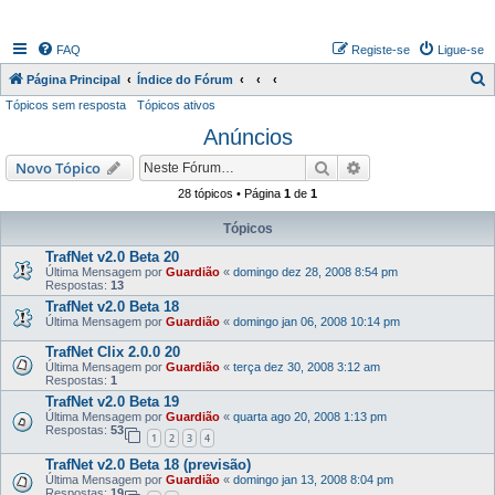
FAQ
Registe-se
Ligue-se
P
Página Principal
Índice do Fórum
Tópicos sem resposta
Tópicos ativos
e
Anúncios
s
q
Pesquisar
Pesquisa avançada
Novo Tópico
u
28 tópicos • Página
1
de
1
i
Tópicos
s
TrafNet v2.0 Beta 20
a
Última Mensagem por
Guardião
«
domingo dez 28, 2008 8:54 pm
Respostas:
13
r
TrafNet v2.0 Beta 18
Última Mensagem por
Guardião
«
domingo jan 06, 2008 10:14 pm
TrafNet Clix 2.0.0 20
Última Mensagem por
Guardião
«
terça dez 30, 2008 3:12 am
Respostas:
1
TrafNet v2.0 Beta 19
Última Mensagem por
Guardião
«
quarta ago 20, 2008 1:13 pm
Respostas:
53
1
2
3
4
TrafNet v2.0 Beta 18 (previsão)
Última Mensagem por
Guardião
«
domingo jan 13, 2008 8:04 pm
Respostas:
19