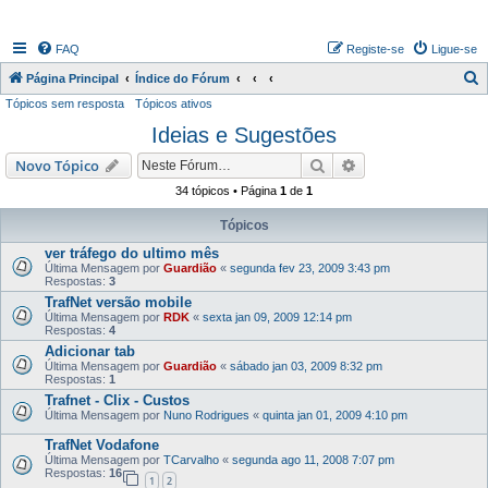
FAQ
Registe-se
Ligue-se
P
Página Principal
Índice do Fórum
Tópicos sem resposta
Tópicos ativos
e
Ideias e Sugestões
s
q
Pesquisar
Pesquisa avançada
Novo Tópico
u
34 tópicos • Página
1
de
1
i
Tópicos
s
ver tráfego do ultimo mês
a
Última Mensagem por
Guardião
«
segunda fev 23, 2009 3:43 pm
Respostas:
3
r
TrafNet versão mobile
Última Mensagem por
RDK
«
sexta jan 09, 2009 12:14 pm
Respostas:
4
Adicionar tab
Última Mensagem por
Guardião
«
sábado jan 03, 2009 8:32 pm
Respostas:
1
Trafnet - Clix - Custos
Última Mensagem por
Nuno Rodrigues
«
quinta jan 01, 2009 4:10 pm
TrafNet Vodafone
Última Mensagem por
TCarvalho
«
segunda ago 11, 2008 7:07 pm
Respostas:
16
1
2