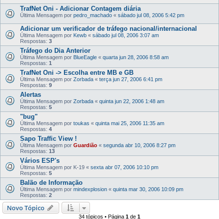
TrafNet Oni - Adicionar Contagem diária
Última Mensagem por
pedro_machado
«
sábado jul 08, 2006 5:42 pm
Adicionar um verificador de tráfego nacional/internacional
Última Mensagem por
Kewb
«
sábado jul 08, 2006 3:07 am
Respostas:
3
Tráfego do Dia Anterior
Última Mensagem por
BlueEagle
«
quarta jun 28, 2006 8:58 am
Respostas:
1
TrafNet Oni -> Escolha entre MB e GB
Última Mensagem por
Zorbada
«
terça jun 27, 2006 6:41 pm
Respostas:
9
Alertas
Última Mensagem por
Zorbada
«
quinta jun 22, 2006 1:48 am
Respostas:
5
"bug"
Última Mensagem por
toukas
«
quinta mai 25, 2006 11:35 am
Respostas:
4
Sapo Traffic View !
Última Mensagem por
Guardião
«
segunda abr 10, 2006 8:27 pm
Respostas:
13
Vários ESP's
Última Mensagem por
K-19
«
sexta abr 07, 2006 10:10 pm
Respostas:
5
Balão de Informação
Última Mensagem por
mindexplosion
«
quinta mar 30, 2006 10:09 pm
Respostas:
2
Novo Tópico
34 tópicos • Página
1
de
1