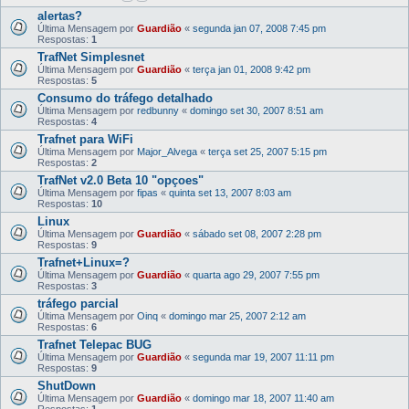
alertas?
Última Mensagem por
Guardião
«
segunda jan 07, 2008 7:45 pm
Respostas:
1
TrafNet Simplesnet
Última Mensagem por
Guardião
«
terça jan 01, 2008 9:42 pm
Respostas:
5
Consumo do tráfego detalhado
Última Mensagem por
redbunny
«
domingo set 30, 2007 8:51 am
Respostas:
4
Trafnet para WiFi
Última Mensagem por
Major_Alvega
«
terça set 25, 2007 5:15 pm
Respostas:
2
TrafNet v2.0 Beta 10 "opçoes"
Última Mensagem por
fipas
«
quinta set 13, 2007 8:03 am
Respostas:
10
Linux
Última Mensagem por
Guardião
«
sábado set 08, 2007 2:28 pm
Respostas:
9
Trafnet+Linux=?
Última Mensagem por
Guardião
«
quarta ago 29, 2007 7:55 pm
Respostas:
3
tráfego parcial
Última Mensagem por
Oinq
«
domingo mar 25, 2007 2:12 am
Respostas:
6
Trafnet Telepac BUG
Última Mensagem por
Guardião
«
segunda mar 19, 2007 11:11 pm
Respostas:
9
ShutDown
Última Mensagem por
Guardião
«
domingo mar 18, 2007 11:40 am
Respostas:
1