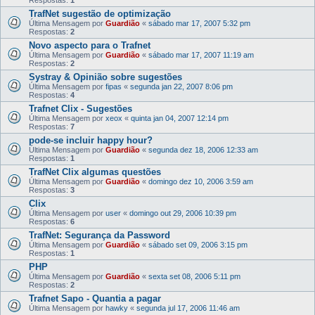
TrafNet sugestão de optimização
Última Mensagem por
Guardião
«
sábado mar 17, 2007 5:32 pm
Respostas:
2
Novo aspecto para o Trafnet
Última Mensagem por
Guardião
«
sábado mar 17, 2007 11:19 am
Respostas:
2
Systray & Opinião sobre sugestões
Última Mensagem por
fipas
«
segunda jan 22, 2007 8:06 pm
Respostas:
4
Trafnet Clix - Sugestões
Última Mensagem por
xeox
«
quinta jan 04, 2007 12:14 pm
Respostas:
7
pode-se incluir happy hour?
Última Mensagem por
Guardião
«
segunda dez 18, 2006 12:33 am
Respostas:
1
TrafNet Clix algumas questões
Última Mensagem por
Guardião
«
domingo dez 10, 2006 3:59 am
Respostas:
3
Clix
Última Mensagem por
user
«
domingo out 29, 2006 10:39 pm
Respostas:
6
TrafNet: Segurança da Password
Última Mensagem por
Guardião
«
sábado set 09, 2006 3:15 pm
Respostas:
1
PHP
Última Mensagem por
Guardião
«
sexta set 08, 2006 5:11 pm
Respostas:
2
Trafnet Sapo - Quantia a pagar
Última Mensagem por
hawky
«
segunda jul 17, 2006 11:46 am